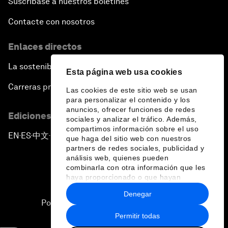
Suscríbase a nuestros boletines
Contacte con nosotros
Enlaces directos
La sostenibilidad en el Foro
Esta página web usa cookies
Carreras profesionales
Las cookies de este sitio web se usan
para personalizar el contenido y los
anuncios, ofrecer funciones de redes
Ediciones en otros idiomas
sociales y analizar el tráfico. Además,
compartimos información sobre el uso
EN
ES
中文
日本語
▪
▪
▪
que haga del sitio web con nuestros
partners de redes sociales, publicidad y
análisis web, quienes pueden
combinarla con otra información que les
haya proporcionado o que hayan
recopilado a partir del uso que haya
Denegar
hecho de sus servicios.
Política de privacidad y normas de uso
Permitir todas
Sitemap