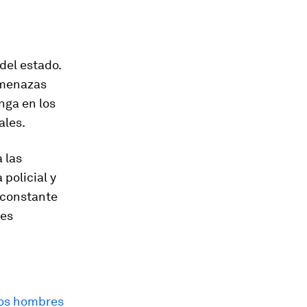
del estado.
amenazas
nga en los
ales.
 las
policial y
n constante
les
os hombres