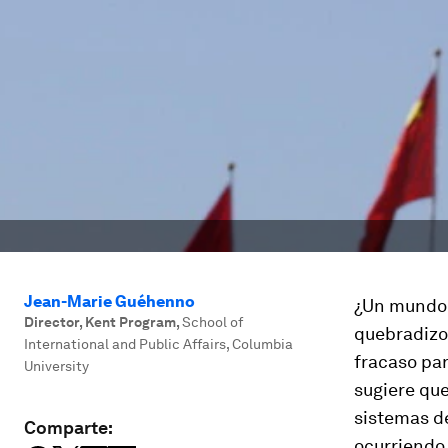
Jean-Marie Guéhenno
¿Un mundo m
Director, Kent Program
,
School of
quebradizo
International and Public Affairs, Columbia
fracaso par
University
sugiere qu
sistemas d
Comparte:
ocurriendo,