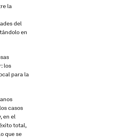
re la
dades del
ntándolo en
osas
: los
cal para la
danos
los casos
, en el
xito total,
lo que se