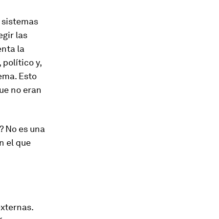
s sistemas
gir las
nta la
político y,
tema. Esto
que no eran
? No es una
n el que
externas.