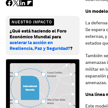
Un modelo
NUESTRO IMPACTO
La defensa 
Se espera 
¿Qué está haciendo el Foro
externas, y
Económico Mundial para
acelerar la acción en
estados que
Resiliencia, Paz y Seguridad?
?
También se 
amenazas in
militar en 
expansión 
amenazas.
Una línea 
Este modelo