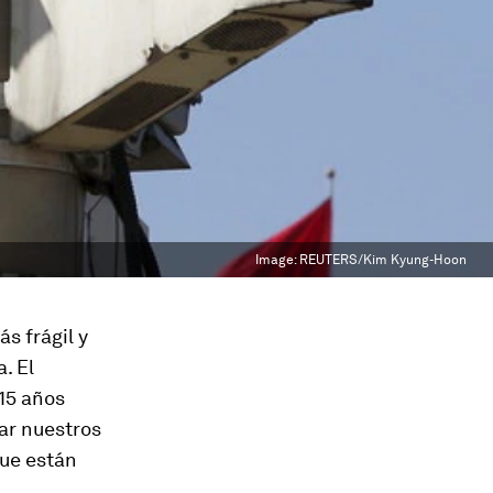
Image:
REUTERS/Kim Kyung-Hoon
s frágil y
. El
 15 años
ar nuestros
ue están