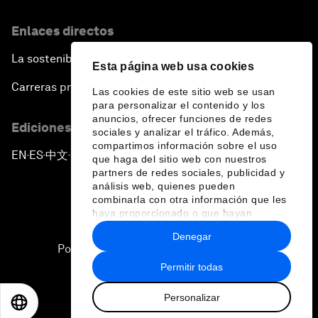
Enlaces directos
La sostenibilidad en el Foro
Esta página web usa cookies
Carreras profesionales
Las cookies de este sitio web se usan
para personalizar el contenido y los
anuncios, ofrecer funciones de redes
Ediciones en otros idiomas
sociales y analizar el tráfico. Además,
compartimos información sobre el uso
EN
ES
中文
日本語
▪
▪
▪
que haga del sitio web con nuestros
partners de redes sociales, publicidad y
análisis web, quienes pueden
combinarla con otra información que les
haya proporcionado o que hayan
recopilado a partir del uso que haya
Denegar
hecho de sus servicios.
Política de privacidad y normas de uso
Permitir todas
Sitemap
Personalizar
©
2026
Foro Económico Mundial
EN
ES
中文
日本語