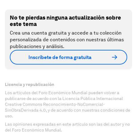
No te pierdas ninguna actualización sobre
este tema
Crea una cuenta gratuita y accede a tu colección
personalizada de contenidos con nuestras últimas
publicaciones y análisis.
Inscríbete de forma gratuita
Licencia y republicación
Los artículos del Foro Económico Mundial pueden volver a
publicarse de acuerdo con la Licencia Pública Internacional
Creative Commons Reconocimiento-NoComercial-
SinObraDerivada 4.0, y de acuerdo con nuestras condiciones de
uso.
Las opiniones expresadas en este artículo son las del autor y no
del Foro Económico Mundial.