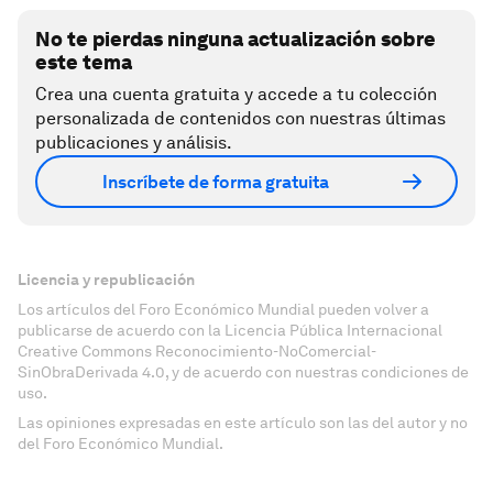
No te pierdas ninguna actualización sobre
este tema
Crea una cuenta gratuita y accede a tu colección
personalizada de contenidos con nuestras últimas
publicaciones y análisis.
Inscríbete de forma gratuita
Licencia y republicación
Los artículos del Foro Económico Mundial pueden volver a
publicarse de acuerdo con la Licencia Pública Internacional
Creative Commons Reconocimiento-NoComercial-
SinObraDerivada 4.0, y de acuerdo con nuestras condiciones de
uso.
Las opiniones expresadas en este artículo son las del autor y no
del Foro Económico Mundial.