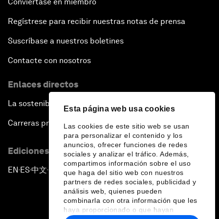
Conviértase en miembro
Regístrese para recibir nuestras notas de prensa
Suscríbase a nuestros boletines
Contacte con nosotros
Enlaces directos
La sostenibilidad en el Foro
Esta página web usa cookies
Carreras profesionales
Las cookies de este sitio web se usan
para personalizar el contenido y los
anuncios, ofrecer funciones de redes
Ediciones en otros idiomas
sociales y analizar el tráfico. Además,
compartimos información sobre el uso
EN
ES
中文
日本語
▪
▪
▪
que haga del sitio web con nuestros
partners de redes sociales, publicidad y
análisis web, quienes pueden
combinarla con otra información que les
haya proporcionado o que hayan