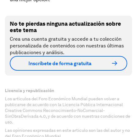
No te pierdas ninguna actualización sobre
este tema
Crea una cuenta gratuita y accede a tu colección
personalizada de contenidos con nuestras últimas
publicaciones y análisis.
Inscríbete de forma gratuita
Licencia y republicación
Los artículos del Foro Económico Mundial pueden volver a
publicarse de acuerdo con la Licencia Pública Internacional
Creative Commons Reconocimiento-NoComercial-
SinObraDerivada 4.0, y de acuerdo con nuestras condiciones de
uso.
Las opiniones expresadas en este artículo son las del autor y no
del Foro Económico Mundial.