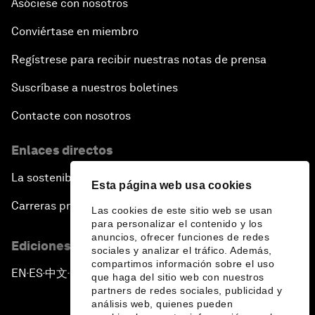
Asóciese con nosotros
Conviértase en miembro
Regístrese para recibir nuestras notas de prensa
Suscríbase a nuestros boletines
Contacte con nosotros
Enlaces directos
La sostenibilidad en el Foro
Esta página web usa cookies
Carreras profesionales
Las cookies de este sitio web se usan
para personalizar el contenido y los
anuncios, ofrecer funciones de redes
Ediciones en otros idiomas
sociales y analizar el tráfico. Además,
compartimos información sobre el uso
EN
ES
中文
日本語
▪
▪
▪
que haga del sitio web con nuestros
partners de redes sociales, publicidad y
análisis web, quienes pueden