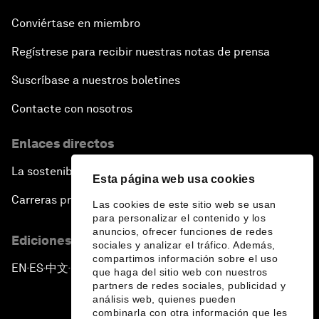
Conviértase en miembro
Regístrese para recibir nuestras notas de prensa
Suscríbase a nuestros boletines
Contacte con nosotros
Enlaces directos
La sostenibilidad en el Foro
Esta página web usa cookies
Carreras profesionales
Las cookies de este sitio web se usan
para personalizar el contenido y los
anuncios, ofrecer funciones de redes
Ediciones en otros idiomas
sociales y analizar el tráfico. Además,
compartimos información sobre el uso
EN
ES
中文
日本語
▪
▪
▪
que haga del sitio web con nuestros
partners de redes sociales, publicidad y
análisis web, quienes pueden
combinarla con otra información que les