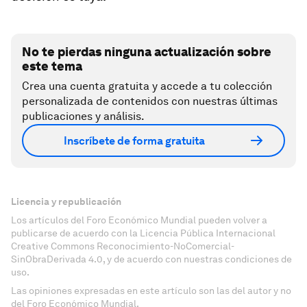
No te pierdas ninguna actualización sobre
este tema
Crea una cuenta gratuita y accede a tu colección
personalizada de contenidos con nuestras últimas
publicaciones y análisis.
Inscríbete de forma gratuita
Licencia y republicación
Los artículos del Foro Económico Mundial pueden volver a
publicarse de acuerdo con la Licencia Pública Internacional
Creative Commons Reconocimiento-NoComercial-
SinObraDerivada 4.0, y de acuerdo con nuestras condiciones de
uso.
Las opiniones expresadas en este artículo son las del autor y no
del Foro Económico Mundial.