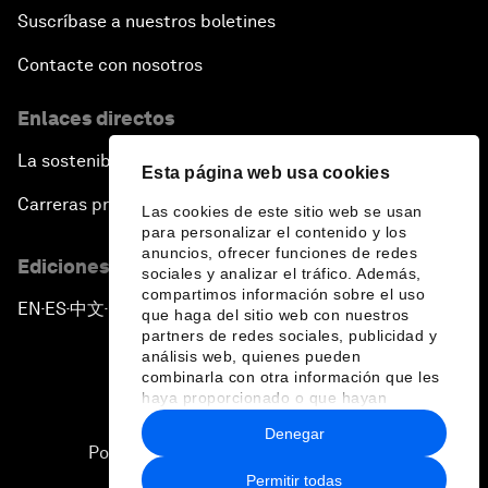
Suscríbase a nuestros boletines
Contacte con nosotros
Enlaces directos
La sostenibilidad en el Foro
Esta página web usa cookies
Carreras profesionales
Las cookies de este sitio web se usan
para personalizar el contenido y los
anuncios, ofrecer funciones de redes
Ediciones en otros idiomas
sociales y analizar el tráfico. Además,
compartimos información sobre el uso
EN
ES
中文
日本語
▪
▪
▪
que haga del sitio web con nuestros
partners de redes sociales, publicidad y
análisis web, quienes pueden
combinarla con otra información que les
haya proporcionado o que hayan
recopilado a partir del uso que haya
Denegar
hecho de sus servicios.
Política de privacidad y normas de uso
Permitir todas