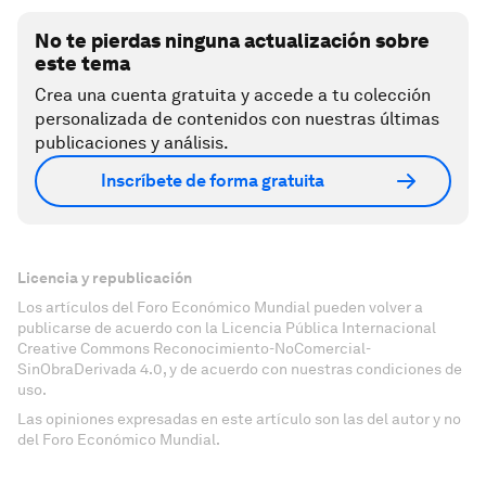
No te pierdas ninguna actualización sobre
este tema
Crea una cuenta gratuita y accede a tu colección
personalizada de contenidos con nuestras últimas
publicaciones y análisis.
Inscríbete de forma gratuita
Licencia y republicación
Los artículos del Foro Económico Mundial pueden volver a
publicarse de acuerdo con la Licencia Pública Internacional
Creative Commons Reconocimiento-NoComercial-
SinObraDerivada 4.0, y de acuerdo con nuestras condiciones de
uso.
Las opiniones expresadas en este artículo son las del autor y no
del Foro Económico Mundial.