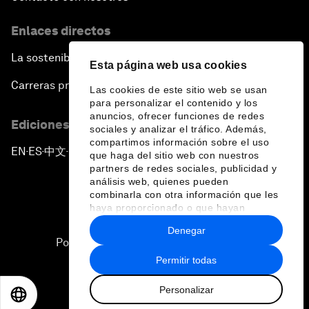
Enlaces directos
La sostenibilidad en el Foro
Esta página web usa cookies
Carreras profesionales
Las cookies de este sitio web se usan
para personalizar el contenido y los
anuncios, ofrecer funciones de redes
Ediciones en otros idiomas
sociales y analizar el tráfico. Además,
compartimos información sobre el uso
EN
ES
中文
日本語
▪
▪
▪
que haga del sitio web con nuestros
partners de redes sociales, publicidad y
análisis web, quienes pueden
combinarla con otra información que les
haya proporcionado o que hayan
recopilado a partir del uso que haya
Denegar
hecho de sus servicios.
Política de privacidad y normas de uso
Permitir todas
Sitemap
Personalizar
©
2026
Foro Económico Mundial
EN
ES
中文
日本語