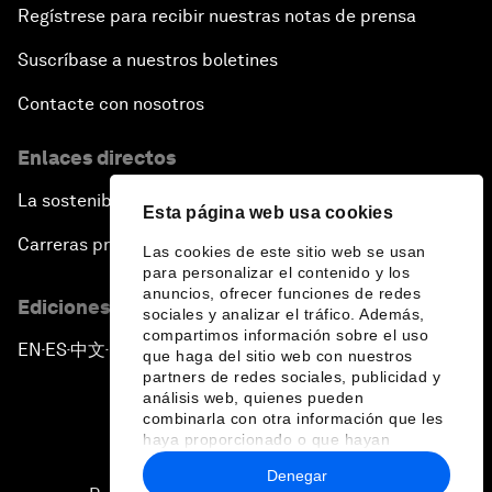
Regístrese para recibir nuestras notas de prensa
Suscríbase a nuestros boletines
Contacte con nosotros
Enlaces directos
La sostenibilidad en el Foro
Esta página web usa cookies
Carreras profesionales
Las cookies de este sitio web se usan
para personalizar el contenido y los
anuncios, ofrecer funciones de redes
Ediciones en otros idiomas
sociales y analizar el tráfico. Además,
compartimos información sobre el uso
EN
ES
中文
日本語
▪
▪
▪
que haga del sitio web con nuestros
partners de redes sociales, publicidad y
análisis web, quienes pueden
combinarla con otra información que les
haya proporcionado o que hayan
recopilado a partir del uso que haya
Denegar
hecho de sus servicios.