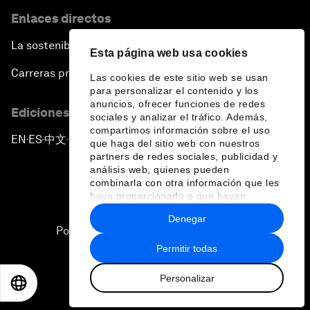
Enlaces directos
La sostenibilidad en el Foro
Esta página web usa cookies
Carreras profesionales
Las cookies de este sitio web se usan
para personalizar el contenido y los
anuncios, ofrecer funciones de redes
Ediciones en otros idiomas
sociales y analizar el tráfico. Además,
compartimos información sobre el uso
EN
ES
中文
日本語
▪
▪
▪
que haga del sitio web con nuestros
partners de redes sociales, publicidad y
análisis web, quienes pueden
combinarla con otra información que les
haya proporcionado o que hayan
recopilado a partir del uso que haya
Denegar
hecho de sus servicios.
Política de privacidad y normas de uso
Permitir todas
Sitemap
Personalizar
©
2026
Foro Económico Mundial
EN
ES
中文
日本語