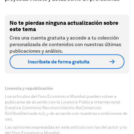
No te pierdas ninguna actualización sobre
este tema
Crea una cuenta gratuita y accede a tu colección
personalizada de contenidos con nuestras últimas
publicaciones y análisis.
Inscríbete de forma gratuita
Licencia y republicación
Los artículos del Foro Económico Mundial pueden volver a
publicarse de acuerdo con la Licencia Pública Internacional
Creative Commons Reconocimiento-NoComercial-
SinObraDerivada 4.0, y de acuerdo con nuestras condiciones de
uso.
Las opiniones expresadas en este artículo son las del autor y no
del Foro Económico Mundial.