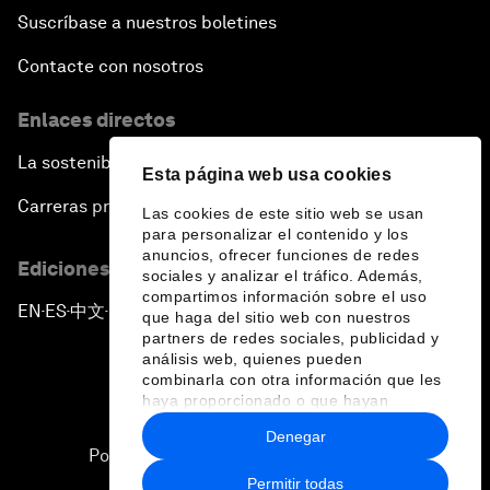
Suscríbase a nuestros boletines
Contacte con nosotros
Enlaces directos
La sostenibilidad en el Foro
Esta página web usa cookies
Carreras profesionales
Las cookies de este sitio web se usan
para personalizar el contenido y los
anuncios, ofrecer funciones de redes
Ediciones en otros idiomas
sociales y analizar el tráfico. Además,
compartimos información sobre el uso
EN
ES
中文
日本語
▪
▪
▪
que haga del sitio web con nuestros
partners de redes sociales, publicidad y
análisis web, quienes pueden
combinarla con otra información que les
haya proporcionado o que hayan
recopilado a partir del uso que haya
Denegar
hecho de sus servicios.
Política de privacidad y normas de uso
Permitir todas