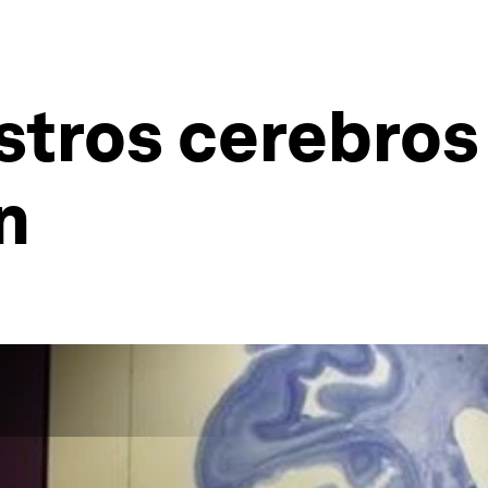
tros cerebros 
n