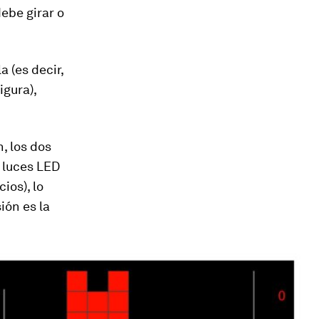
debe girar o
a (es decir,
igura),
, los dos
s luces LED
ios), lo
ión es la