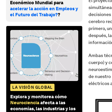
El proyecto
Económico Mundial para
simultánea 
acelerar la acción en Empleos y
decisiones 
el Futuro del Trabajo?
?
cerebro re
primero, un
después, l
información
Ambas técni
cuerpo) y 
neuroestim
de nuestro
eléctricos 
LA VISIÓN GLOBAL
Explora y monitorea cómo
Neurociencia
afecta a las
economías, las industrias y los