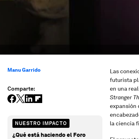
Manu Garrido
Las conexi
futurista p
Comparte:
en una real
Stranger Th
expansión d
encabezado
la ciencia f
NUESTRO IMPACTO
¿Qué está haciendo el Foro