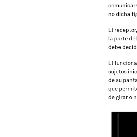
comunicarse
no dicha fi
El receptor,
la parte del
debe decidi
El funciona
sujetos ini
de su panta
que permite
de girar o n