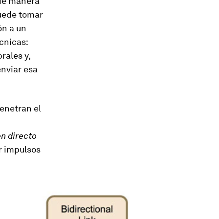
 de manera
puede tomar
ón a un
cnicas:
rales y,
nviar esa
penetran el
n directo
r impulsos