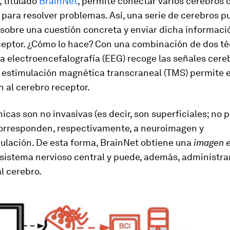
, titulado
BrainNet
, permite conectar varios cerebros
para resolver problemas. Así, una serie de cerebros 
sobre una cuestión concreta y enviar dicha informaci
ceptor. ¿Cómo lo hace? Con una combinación de dos té
a electroencefalografía (EEG) recoge las señales cereb
a estimulación magnética transcraneal (TMS) permite e
 al cerebro receptor.
cas son no invasivas (es decir, son superficiales; no 
corresponden, respectivamente, a neuroimagen y
ulación. De esta forma, BrainNet obtiene una
imagen e
 sistema nervioso central y puede, además, administra
al cerebro.