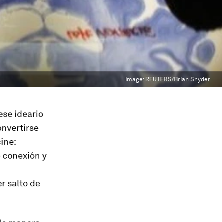
Image:
REUTERS/Brian Snyder
ese ideario
onvertirse
ine:
e conexión y
r salto de