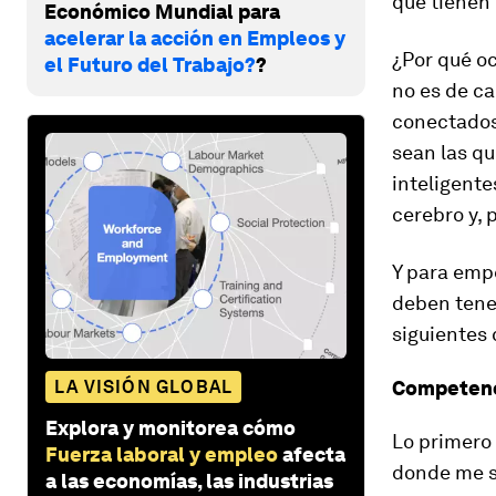
que tienen 
Económico Mundial para
acelerar la acción en Empleos y
¿Por qué oc
el Futuro del Trabajo?
?
no es de c
conectados
sean las q
inteligent
cerebro y, 
Y para emp
deben tener
siguientes
LA VISIÓN GLOBAL
Competenc
Explora y monitorea cómo
Lo primero 
Fuerza laboral y empleo
afecta
donde me s
a las economías, las industrias