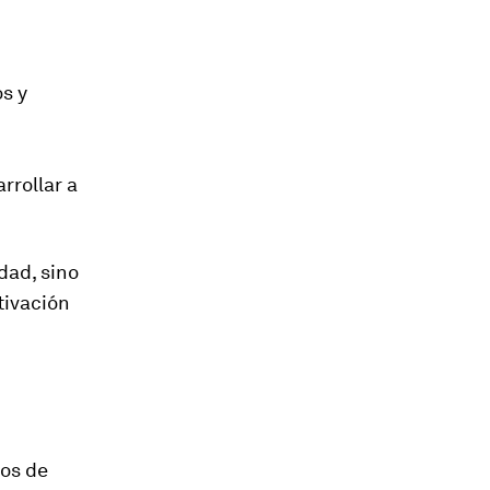
s y
rrollar a
dad, sino
tivación
pos de