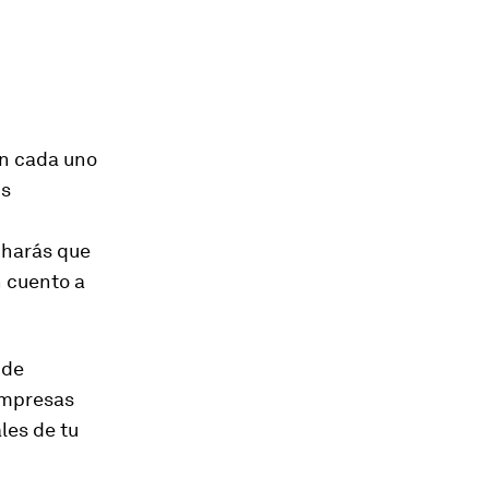
en cada uno
us
 harás que
n cuento a
 de
 empresas
les de tu