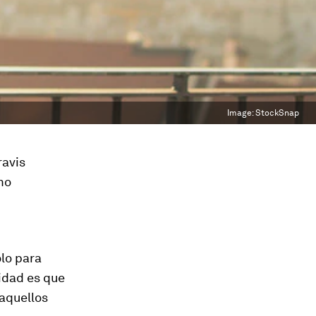
Image:
StockSnap
ravis
mo
ólo para
lidad es que
 aquellos