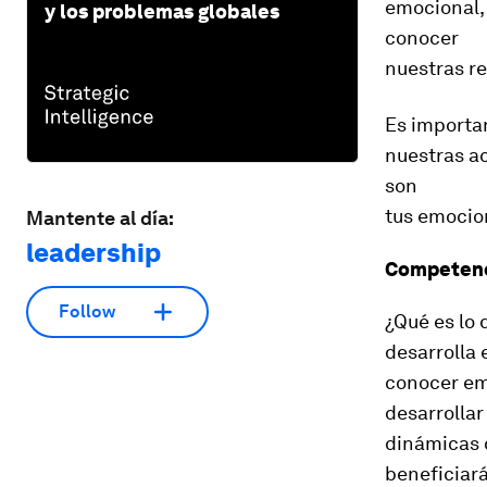
emocional,
y los problemas globales
conocer
nuestras re
Es importan
nuestras ac
son
tus emocio
Mantente al día:
leadership
Competenci
Follow
¿Qué es lo 
desarrolla 
conocer em
desarrolla
dinámicas d
beneficiará