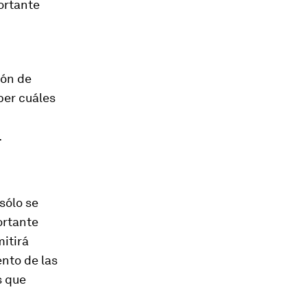
ortante
ión de
ber cuáles
.
sólo se
ortante
itirá
nto de las
s que