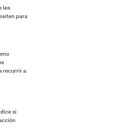
 les
esiten para
cómo
os
 recurrir a
dice si
eacción