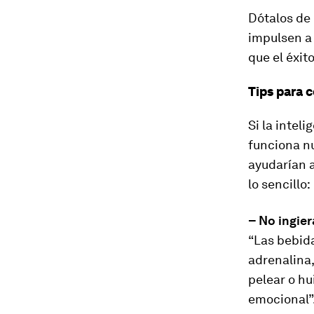
Dótalos de
impulsen a 
que el éxit
Tips para 
Si la inte
funciona nu
ayudarían 
lo sencillo:
– No ingie
“Las bebida
adrenalina,
pelear o hu
emocional”