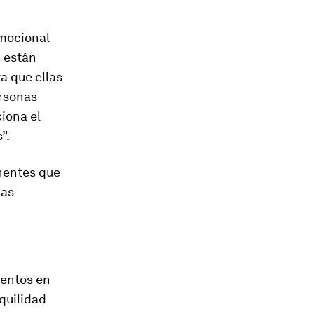
emocional
s están
a que ellas
ersonas
iona el
”.
nentes que
las
mentos en
quilidad