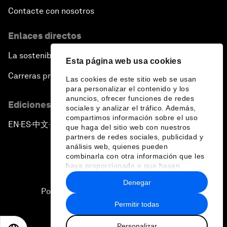
Contacte con nosotros
Enlaces directos
La sostenibilidad en el Foro
Esta página web usa cookies
Carreras profesionales
Las cookies de este sitio web se usan
para personalizar el contenido y los
anuncios, ofrecer funciones de redes
Ediciones en otros idiomas
sociales y analizar el tráfico. Además,
compartimos información sobre el uso
EN
ES
中文
日本語
▪
▪
▪
que haga del sitio web con nuestros
partners de redes sociales, publicidad y
análisis web, quienes pueden
combinarla con otra información que les
haya proporcionado o que hayan
recopilado a partir del uso que haya
Denegar
hecho de sus servicios.
Política de privacidad y normas de uso
Permitir todas
Sitemap
Personalizar