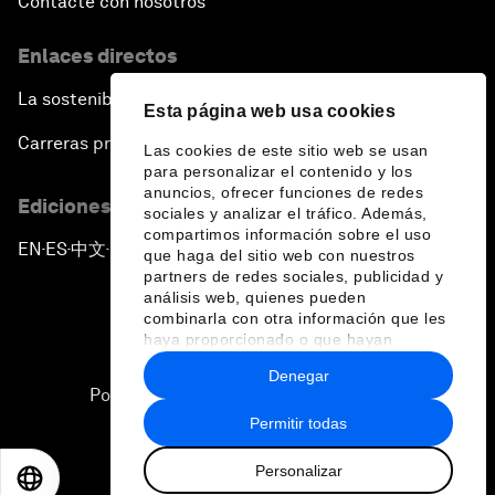
Contacte con nosotros
Enlaces directos
La sostenibilidad en el Foro
Esta página web usa cookies
Carreras profesionales
Las cookies de este sitio web se usan
para personalizar el contenido y los
anuncios, ofrecer funciones de redes
Ediciones en otros idiomas
sociales y analizar el tráfico. Además,
compartimos información sobre el uso
EN
ES
中文
日本語
▪
▪
▪
que haga del sitio web con nuestros
partners de redes sociales, publicidad y
análisis web, quienes pueden
combinarla con otra información que les
haya proporcionado o que hayan
recopilado a partir del uso que haya
Denegar
hecho de sus servicios.
Política de privacidad y normas de uso
Permitir todas
Sitemap
Personalizar
©
2026
Foro Económico Mundial
EN
ES
中文
日本語