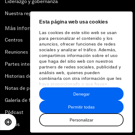
Liderazgo y gobernanza
Nuestra repercusión
Esta página web usa cookies
Más información sobre el Foro
Las cookies de este sitio web se usan
para personalizar el contenido y los
Centros
anuncios, ofrecer funciones de redes
sociales y analizar el tráfico. Además,
Reuniones
compartimos información sobre el uso
que haga del sitio web con nuestros
Partes interesadas
partners de redes sociales, publicidad y
análisis web, quienes pueden
Historias del Foro
combinarla con otra información que les
haya proporcionado o que hayan
Notas de prensa
recopilado a partir del uso que haya
Denegar
hecho de sus servicios.
Galería de fotos
Permitir todas
Pódcast
Personalizar
EN
ES
中文
日本語
Vídeos