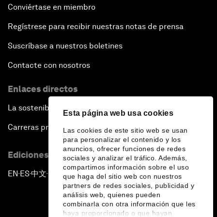
Conviértase en miembro
Regístrese para recibir nuestras notas de prensa
Suscríbase a nuestros boletines
Contacte con nosotros
Enlaces directos
La sostenibilidad en el Foro
Esta página web usa cookies
Carreras profesionales
Las cookies de este sitio web se usan
para personalizar el contenido y los
anuncios, ofrecer funciones de redes
Ediciones en otros idiomas
sociales y analizar el tráfico. Además,
compartimos información sobre el uso
EN
ES
中文
日本語
▪
▪
▪
que haga del sitio web con nuestros
partners de redes sociales, publicidad y
análisis web, quienes pueden
combinarla con otra información que les
haya proporcionado o que hayan