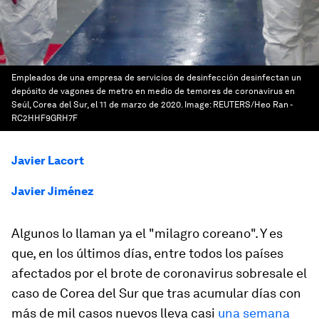
Empleados de una empresa de servicios de desinfección desinfectan un
depósito de vagones de metro en medio de temores de coronavirus en
Seúl, Corea del Sur, el 11 de marzo de 2020.
Image:
REUTERS/Heo Ran -
RC2HHF9GRH7F
Javier Lacort
Javier Jiménez
Algunos lo llaman ya el "milagro coreano". Y es
que, en los últimos días, entre todos los países
afectados por el brote de coronavirus sobresale el
caso de Corea del Sur que tras acumular días con
más de mil casos nuevos lleva casi
una semana