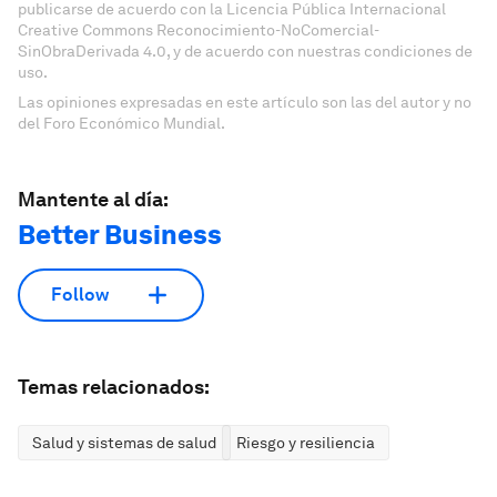
publicarse de acuerdo con la Licencia Pública Internacional
Creative Commons Reconocimiento-NoComercial-
SinObraDerivada 4.0, y de acuerdo con nuestras condiciones de
uso.
Las opiniones expresadas en este artículo son las del autor y no
del Foro Económico Mundial.
Mantente al día:
Better Business
Follow
Temas relacionados:
Salud y sistemas de salud
Riesgo y resiliencia