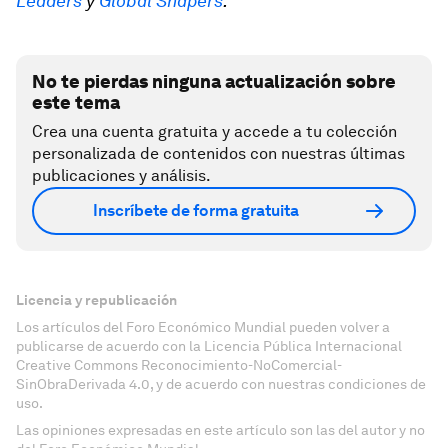
Leaders
y
Global Shapers
.
No te pierdas ninguna actualización sobre
este tema
Crea una cuenta gratuita y accede a tu colección
personalizada de contenidos con nuestras últimas
publicaciones y análisis.
Inscríbete de forma gratuita
Licencia y republicación
Los artículos del Foro Económico Mundial pueden volver a
publicarse de acuerdo con la Licencia Pública Internacional
Creative Commons Reconocimiento-NoComercial-
SinObraDerivada 4.0, y de acuerdo con nuestras condiciones de
uso.
Las opiniones expresadas en este artículo son las del autor y no