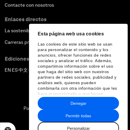
Contacte con nosotros
Enlaces directos
La sostenibilidad en el Foro
Esta página web usa cookies
Carreras profesionales
Las cookies de este sitio web se usan
para personalizar el contenido y los
anuncios, ofrecer funciones de redes
Ediciones en otros idiomas
sociales y analizar el tráfico. Además,
compartimos información sobre el uso
EN
ES
中文
日本語
▪
▪
▪
que haga del sitio web con nuestros
partners de redes sociales, publicidad y
análisis web, quienes pueden
combinarla con otra información que les
haya proporcionado o que hayan
recopilado a partir del uso que haya
Denegar
hecho de sus servicios.
Política de privacidad y normas de uso
Permitir todas
Sitemap
Personalizar
©
2026
Foro Económico Mundial