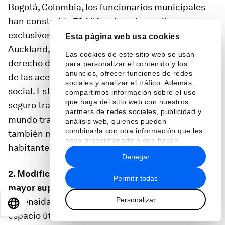
Bogotá, Colombia, los funcionarios municipales
han construido 70 kilómetros de carriles
exclusivos para la circulación de bicicletas, y en
Esta página web usa cookies
Auckland, Nueva Zelandia, se ha restringido el
Las cookies de este sitio web se usan
derecho de paso vehicular para ampliar el ancho
para personalizar el contenido y los
anuncios, ofrecer funciones de redes
de las aceras, a fin de facilitar el distanciamiento
sociales y analizar el tráfico. Además,
social. Estos cambios no solo harán que sea más
compartimos información sobre el uso
que haga del sitio web con nuestros
seguro trasladarse en estas ciudades en un
partners de redes sociales, publicidad y
mundo transformado por la COVID-19, sino que
análisis web, quienes pueden
combinarla con otra información que les
también mejorarán la habitabilidad para los
haya proporcionado o que hayan
habitantes de vecindarios hacinados.
recopilado a partir del uso que haya
Denegar
hecho de sus servicios.
2. Modificar las reglamentaciones para crear una
Permitir todas
mayor superficie útil.
El hacinamiento aumenta
Personalizar
la densidad al reducir la cantidad promedio de
EN
ES
中文
日本語
espacio útil por persona, mientras que la altura