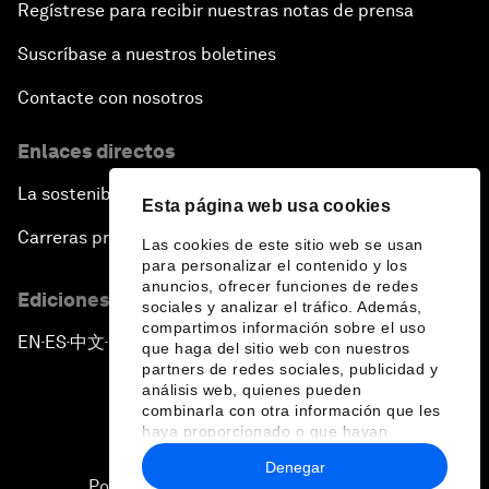
Regístrese para recibir nuestras notas de prensa
Suscríbase a nuestros boletines
Contacte con nosotros
Enlaces directos
La sostenibilidad en el Foro
Esta página web usa cookies
Carreras profesionales
Las cookies de este sitio web se usan
para personalizar el contenido y los
anuncios, ofrecer funciones de redes
Ediciones en otros idiomas
sociales y analizar el tráfico. Además,
compartimos información sobre el uso
EN
ES
中文
日本語
▪
▪
▪
que haga del sitio web con nuestros
partners de redes sociales, publicidad y
análisis web, quienes pueden
combinarla con otra información que les
haya proporcionado o que hayan
recopilado a partir del uso que haya
Denegar
hecho de sus servicios.
Política de privacidad y normas de uso