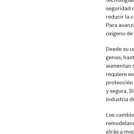
seguridad d
reducir la 
Para avanza
oxígeno de 
Desde su us
genes, hast
aumentan d
requiere es
protección 
y segura. S
industria d
Los cambios
remodelando
atrás a muc