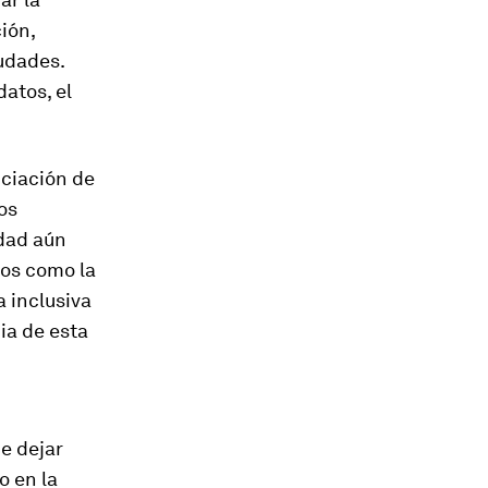
ión,
iudades.
datos, el
nciación de
os
dad aún
tos como la
a inclusiva
ia de esta
e dejar
o en la