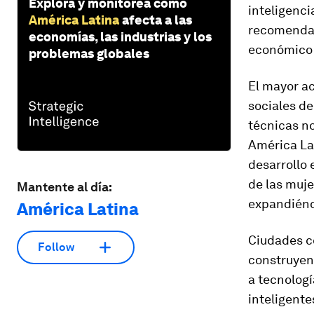
Explora y monitorea cómo
inteligenci
América Latina
afecta a las
recomendac
economías, las industrias y los
económico y
problemas globales
El mayor ac
sociales d
técnicas n
América Lat
desarrollo 
de las muje
Mantente al día:
expandién
América Latina
Ciudades c
Follow
construyen
a tecnolog
inteligente