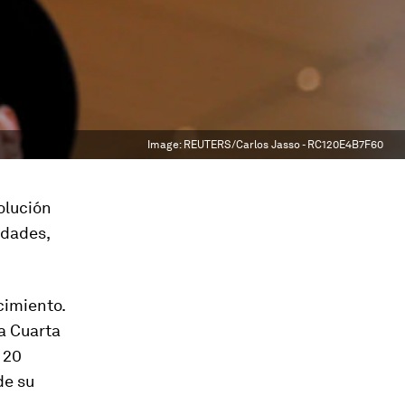
Image:
REUTERS/Carlos Jasso - RC120E4B7F60
olución
edades,
cimiento.
a Cuarta
 20
de su