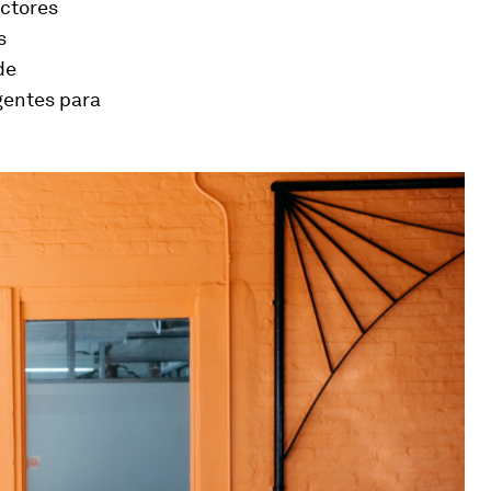
ectores
s
de
gentes para