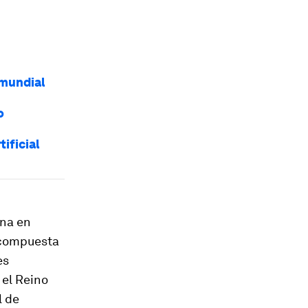
 mundial
o
ificial
ina en
a compuesta
es
el Reino
l de