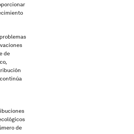
roporcionar
ecimiento
s problemas
ovaciones
e de
co,
tribución
 continúa
n
ribuciones
ecológicos
número de