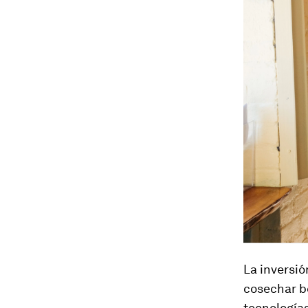
La inversi
cosechar be
tecnologías