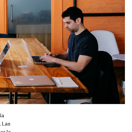
ía
. Las
ar la