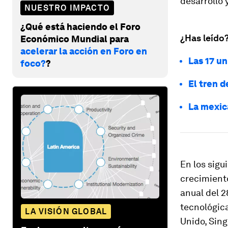
desarrollo 
NUESTRO IMPACTO
¿Qué está haciendo el Foro
¿Has leído
Económico Mundial para
acelerar la acción en Foro en
Las 17 u
foco?
?
El tren d
La mexica
En los sigu
crecimiento
anual del 2
tecnológic
LA VISIÓN GLOBAL
Unido, Sing