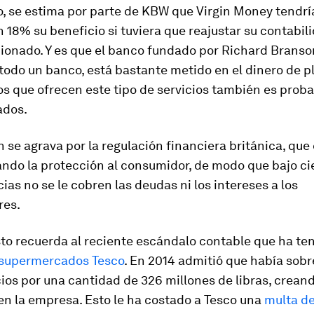
o, se estima por parte de KBW que Virgin Money tendrí
n 18% su beneficio si tuviera que reajustar su contabi
ionado. Y es que el banco fundado por Richard Branso
todo un banco, está bastante metido en el dinero de pl
s que ofrecen este tipo de servicios también es proba
ados.
n se agrava por la regulación financiera británica, que
ndo la protección al consumidor, de modo que bajo ci
ias no se le cobren las deudas ni los intereses a los
res.
o recuerda al reciente escándalo contable que ha ten
supermercados Tesco
. En 2014 admitió que había sob
ios por una cantidad de 326 millones de libras, crean
n la empresa. Esto le ha costado a Tesco una
multa de