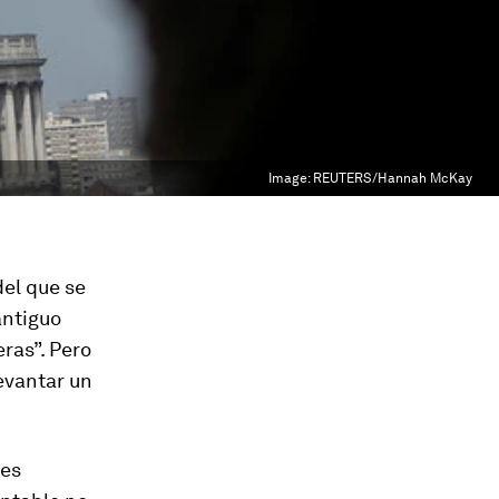
Image:
REUTERS/Hannah McKay
el que se
antiguo
ras”. Pero
levantar un
nes