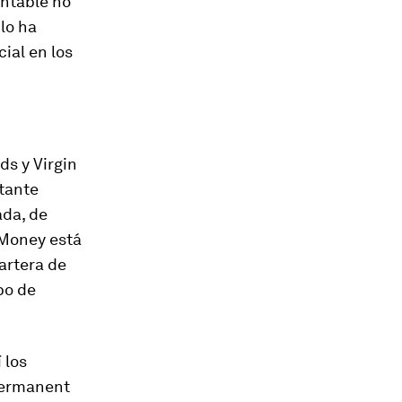
ontable no
lo ha
cial en los
ds y Virgin
stante
ada, de
 Money está
cartera de
po de
 los
 Permanent