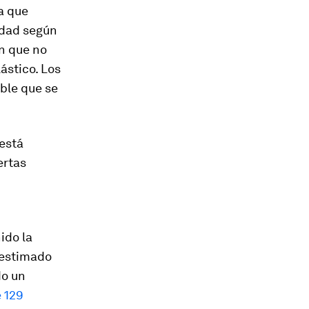
a que
lidad según
n que no
ástico. Los
ble que se
 está
ertas
ido la
restimado
do un
 129