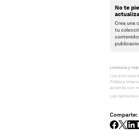
No te pi
actualiz
Crea una c
tu colecci
contenido
publicacio
Licencia y rep
Los artículos 
Pública Inter
acuerdo con n
Las opiniones 
Comparte: