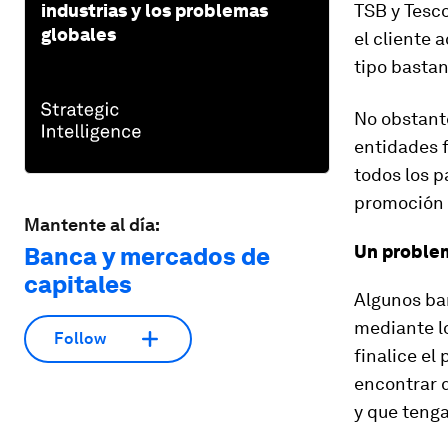
industrias y los problemas
TSB y Tesco
globales
el cliente 
tipo bastan
No obstante
entidades 
todos los p
promoción 
Mantente al día:
Un proble
Banca y mercados de
capitales
Algunos ba
mediante l
Follow
finalice el
encontrar 
y que tenga