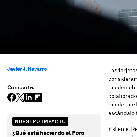
Javier J. Navarro
Las tarjeta
consideram
Comparte:
pueden obte
colaborador
puede que l
escándalo 
NUESTRO IMPACTO
Y si en el 
¿Qué está haciendo el Foro