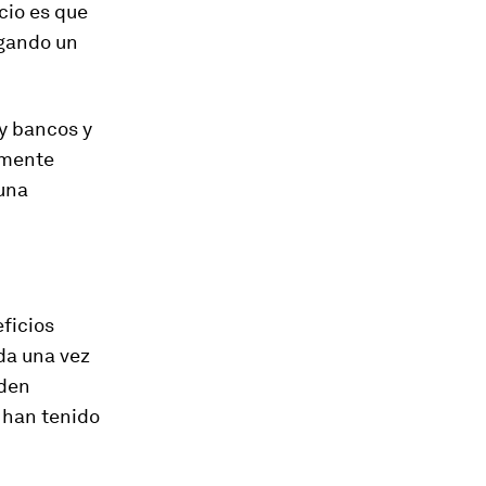
cio es que
agando un
ay bancos y
amente
 una
ficios
da una vez
eden
 han tenido