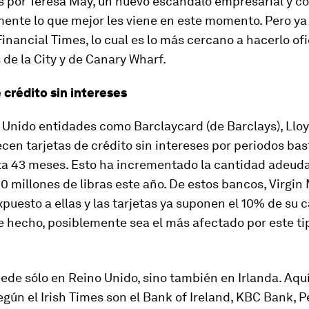
 por Teresa May, un nuevo escándalo empresarial y c
ente lo que mejor les viene en este momento. Pero ya 
Financial Times, lo cual es lo más cercano a hacerlo ofi
 de la City y de Canary Wharf.
 crédito sin intereses
 Unido entidades como Barclaycard (de Barclays), Lloy
cen tarjetas de crédito sin intereses por periodos ba
sta 43 meses. Esto ha incrementado la cantidad adeud
0 millones de libras este año. De estos bancos, Virgin
puesto a ellas y las tarjetas ya suponen el 10% de su 
e hecho, posiblemente sea el más afectado por este ti
ede sólo en Reino Unido, sino también en Irlanda. Aquí
gún el Irish Times son el Bank of Ireland, KBC Bank,