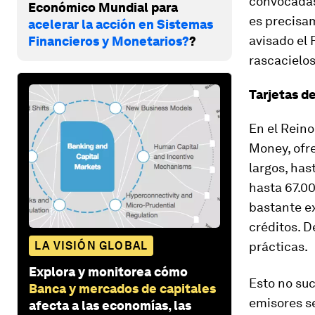
convocadas
Económico Mundial para
es precisam
acelerar la acción en Sistemas
avisado el 
Financieros y Monetarios?
?
rascacielos
Tarjetas de
En el Reino
Money, ofre
largos, ha
hasta 67.00
bastante ex
créditos. D
LA VISIÓN GLOBAL
prácticas.
Explora y monitorea cómo
Esto no suc
Banca y mercados de capitales
emisores se
afecta a las economías, las