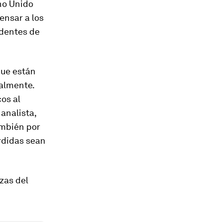
no Unido
ensar a los
edentes de
que están
ualmente.
os al
analista,
ambién por
érdidas sean
zas del