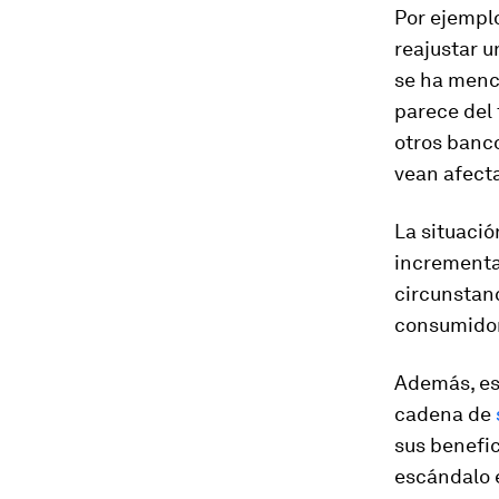
Por ejempl
reajustar u
se ha menc
parece del 
otros banco
vean afect
La situació
incrementa
circunstanc
consumido
Además, est
cadena de
sus benefic
escándalo e