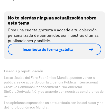
No te pierdas ninguna actualización sobre
este tema
Crea una cuenta gratuita y accede a tu colección
personalizada de contenidos con nuestras últimas
publicaciones y análisis.
Inscríbete de forma gratuita
Licencia y republicación
Los artículos del Foro Económico Mundial pueden volver a
publicarse de acuerdo con la Licencia Pública Internacional
Creative Commons Reconocimiento-NoComercial-
SinObraDerivada 4.0, y de acuerdo con nuestras condiciones de
uso.
Las opiniones expresadas en este artículo son las del autor y no
del Foro Económico Mundial.