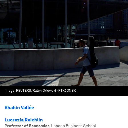
Image:
REUTERS/Ralph Orlowski - RTX2ONBK
Shahin Vallée
Lucrezia Reichlin
Professor of Economics
,
London Business School