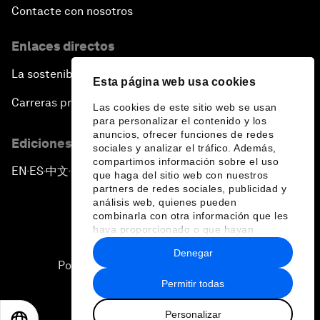
Contacte con nosotros
Enlaces directos
La sostenibilidad en el Foro
Esta página web usa cookies
Carreras profesionales
Las cookies de este sitio web se usan
para personalizar el contenido y los
anuncios, ofrecer funciones de redes
Ediciones en otros idiomas
sociales y analizar el tráfico. Además,
compartimos información sobre el uso
EN
ES
中文
日本語
▪
▪
▪
que haga del sitio web con nuestros
partners de redes sociales, publicidad y
análisis web, quienes pueden
combinarla con otra información que les
haya proporcionado o que hayan
recopilado a partir del uso que haya
Denegar
hecho de sus servicios.
Política de privacidad y normas de uso
Permitir todas
Sitemap
Personalizar
©
2026
Foro Económico Mundial
EN
ES
中文
日本語