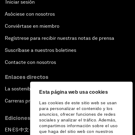
Iniciar sesión
Asóciese con nosotros
Conviértase en miembro
Regístrese para recibir nuestras notas de prensa
Suscríbase a nuestros boletines
Contacte con nosotros
Enlaces directos
La sostenibilidad en el Foro
Esta página web usa cookies
Carreras profesionales
Las cookies de este sitio web se usan
para personalizar el contenido y los
anuncios, ofrecer funciones de redes
Ediciones en otros idiomas
sociales y analizar el tráfico. Además,
compartimos información sobre el uso
EN
ES
中文
日本語
▪
▪
▪
que haga del sitio web con nuestros