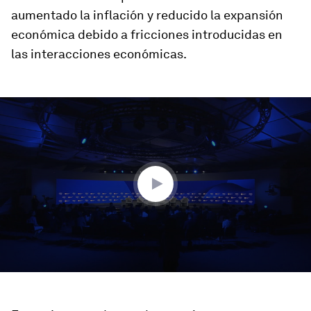
aumentado la inflación y reducido la expansión
económica debido a fricciones introducidas en
las interacciones económicas.
0
seconds
of
1
hour,
1
minute,
56
seconds