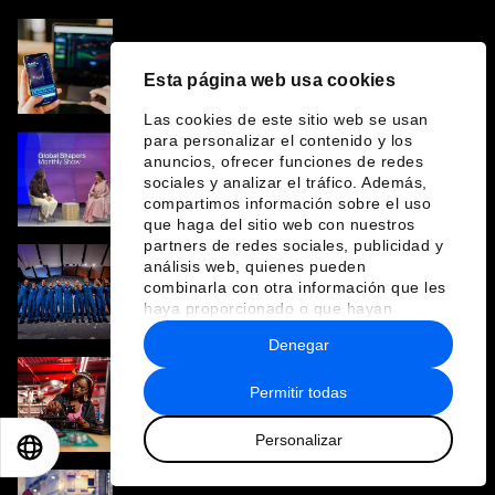
Apostadores racionales: ¿por qué la
Generación Z se inclina por el 'nihilismo
Esta página web usa cookies
financiero'?
Las cookies de este sitio web se usan
para personalizar el contenido y los
anuncios, ofrecer funciones de redes
Por qué la falta de infraestructura de
sociales y analizar el tráfico. Además,
liderazgo para mujeres es ineficiente y
compartimos información sobre el uso
costosa
que haga del sitio web con nuestros
partners de redes sociales, publicidad y
análisis web, quienes pueden
¿Qué dice la nueva generación de
combinarla con otra información que les
astronautas de la NASA sobre la paridad de
haya proporcionado o que hayan
género?
recopilado a partir del uso que haya
Denegar
hecho de sus servicios.
Permitir todas
Día Internacional de la Mujer: ¿qué es y por
qué lo necesitamos?
Personalizar
EN
ES
中文
日本語