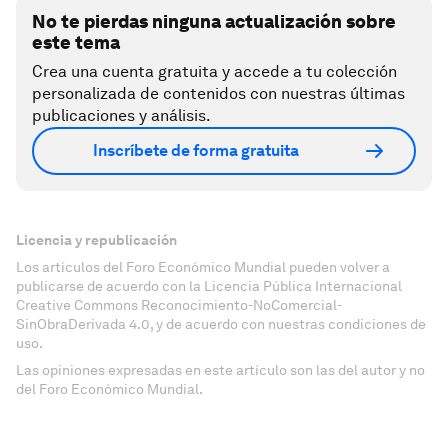
No te pierdas ninguna actualización sobre
este tema
Crea una cuenta gratuita y accede a tu colección
personalizada de contenidos con nuestras últimas
publicaciones y análisis.
Inscríbete de forma gratuita
Licencia y republicación
Los artículos del Foro Económico Mundial pueden volver a
publicarse de acuerdo con la Licencia Pública Internacional
Creative Commons Reconocimiento-NoComercial-
SinObraDerivada 4.0, y de acuerdo con nuestras condiciones de
uso.
Las opiniones expresadas en este artículo son las del autor y no
del Foro Económico Mundial.