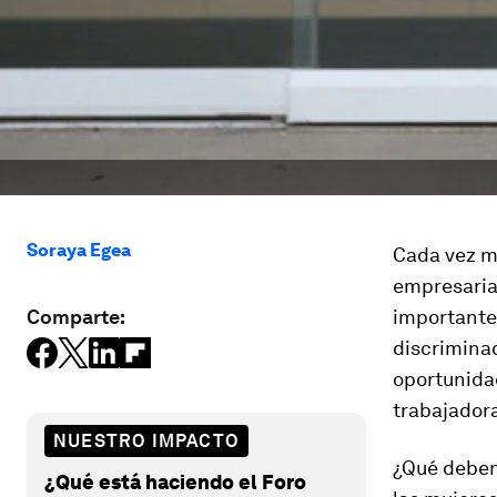
Soraya Egea
Cada vez m
empresarial
Comparte:
importante
discriminac
oportunidad
trabajadora
NUESTRO IMPACTO
¿Qué deben
¿Qué está haciendo el Foro