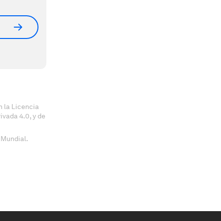
 la Licencia
vada 4.0, y de
 Mundial.