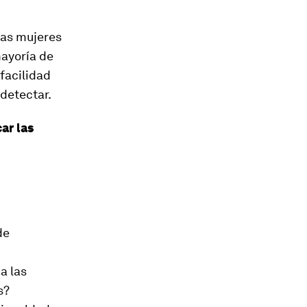
las mujeres
mayoría de
facilidad
 detectar.
ar las
de
a las
s?