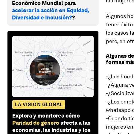
las mujeres
Económico Mundial para
acelerar la acción en Equidad,
Algunos ho
Diversidad e Inclusión?
?
tener éxito
los casos l
pero, en ot
Algunas de
formas más
-¿Los homb
-¿Alguna ve
-¿Socializa
-¿Los empl
LA VISIÓN GLOBAL
whatsapp q
Explora y monitorea cómo
-Cuando tie
Paridad de género
afecta a las
mujeres en
economías, las industrias y los