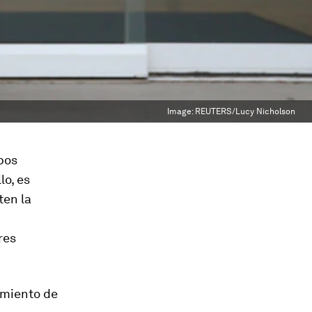
Image:
REUTERS/Lucy Nicholson
pos
lo, es
ten la
res
imiento de