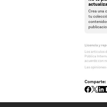
actualiz
Crea una c
tu colecci
contenido
publicacio
Licencia y rep
Los artículos 
Pública Inter
acuerdo con n
Las opiniones 
Comparte: