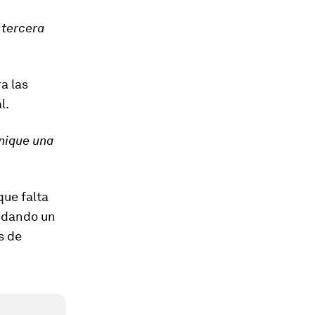
 tercera
a las
l.
nique una
que falta
s dando un
s de