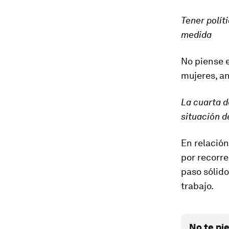
Tener polít
medida
No piense e
mujeres, an
La cuarta 
situación 
En relación
por recorr
paso sólido
trabajo.
No te pi