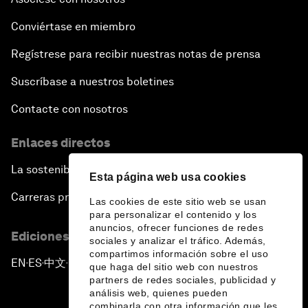
Conviértase en miembro
Regístrese para recibir nuestras notas de prensa
Suscríbase a nuestros boletines
Contacte con nosotros
Enlaces directos
La sostenibilidad en el Foro
Esta página web usa cookies
Carreras profesionales
Las cookies de este sitio web se usan
para personalizar el contenido y los
anuncios, ofrecer funciones de redes
Ediciones en otros idiomas
sociales y analizar el tráfico. Además,
compartimos información sobre el uso
EN
ES
中文
日本語
▪
▪
▪
que haga del sitio web con nuestros
partners de redes sociales, publicidad y
análisis web, quienes pueden
combinarla con otra información que les