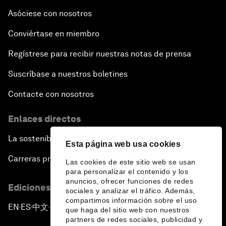
Asóciese con nosotros
Conviértase en miembro
Regístrese para recibir nuestras notas de prensa
Suscríbase a nuestros boletines
Contacte con nosotros
Enlaces directos
La sostenibilidad en el Foro
Esta página web usa cookies
Carreras profesionales
Las cookies de este sitio web se usan
para personalizar el contenido y los
anuncios, ofrecer funciones de redes
Ediciones en otros idiomas
sociales y analizar el tráfico. Además,
compartimos información sobre el uso
EN
ES
中文
日本語
▪
▪
▪
que haga del sitio web con nuestros
partners de redes sociales, publicidad y