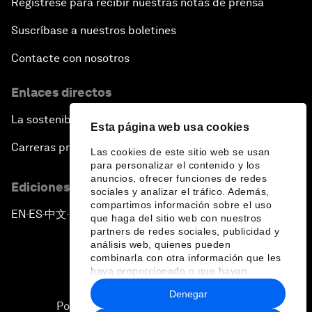
Regístrese para recibir nuestras notas de prensa
Suscríbase a nuestros boletines
Contacte con nosotros
Enlaces directos
La sostenibilidad en el Foro
Esta página web usa cookies
Carreras profesionales
Las cookies de este sitio web se usan
para personalizar el contenido y los
anuncios, ofrecer funciones de redes
Ediciones en otros idiomas
sociales y analizar el tráfico. Además,
compartimos información sobre el uso
EN
ES
中文
日本語
▪
▪
▪
que haga del sitio web con nuestros
partners de redes sociales, publicidad y
análisis web, quienes pueden
combinarla con otra información que les
haya proporcionado o que hayan
recopilado a partir del uso que haya
Denegar
hecho de sus servicios.
Política de privacidad y normas de uso