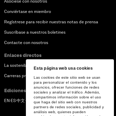
Asóciese con nosotros
Conviértase en miembro
Regístrese para recibir nuestras notas de prensa
Suscríbase a nuestros boletines
Contacte con nosotros
Enlaces directos
La sostenibilidad en el Foro
Esta página web usa cookies
Carreras profesionales
Las cookies de este sitio web se usan
para personalizar el contenido y los
anuncios, ofrecer funciones de redes
Ediciones en otros idiomas
sociales y analizar el tráfico. Además,
compartimos información sobre el uso
EN
ES
中文
日本語
▪
▪
▪
que haga del sitio web con nuestros
partners de redes sociales, publicidad y
análisis web, quienes pueden