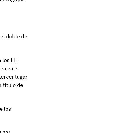
 el doble de
 los EE.
ea es el
tercer lugar
 título de
e los
2.931,