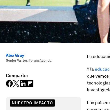
Alex Gray
La educac
Senior Writer
,
Forum Agenda
Y la
educaci
Comparte:
que vemos 
tecnologías
investigaci
Los países 
NUESTRO IMPACTO
personas q