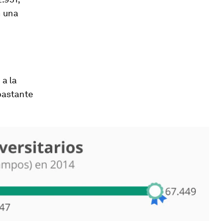
n una
 a la
 bastante