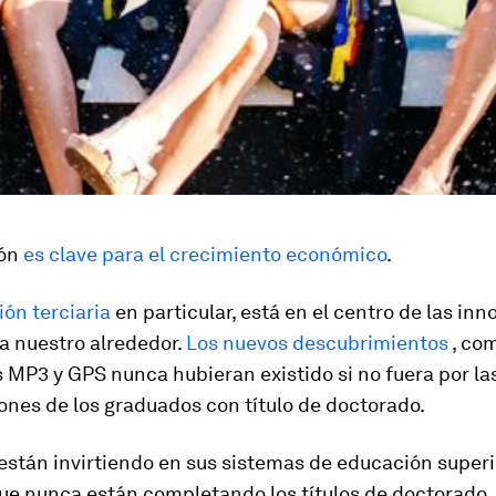
ión
es clave para el crecimiento económico
.
ón terciaria
en particular, está en el centro de las in
a nuestro alrededor.
Los nuevos descubrimientos
, com
 MP3 y GPS nunca hubieran existido si no fuera por la
ones de los graduados con título de doctorado.
están invirtiendo en sus sistemas de educación superi
ue nunca están completando los títulos de doctorado. 