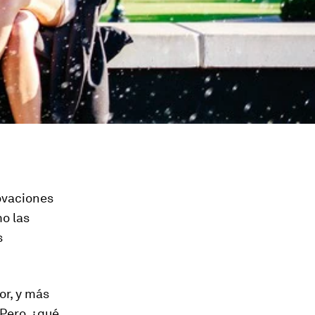
novaciones
o las
s
or, y más
Pero, ¿qué