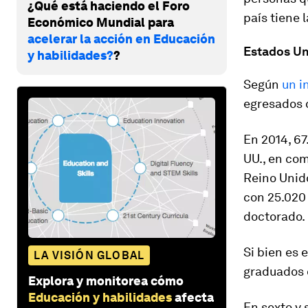
¿Qué está haciendo el Foro
país tiene
Económico Mundial para
acelerar la acción en Educación
Estados Un
y habilidades?
?
Según
un i
egresados 
En 2014, 67
UU., en com
Reino Unido
con 25.020 
doctorado.
Si bien es e
LA VISIÓN GLOBAL
graduados 
Explora y monitorea cómo
Educación y habilidades
afecta
En sexto y 