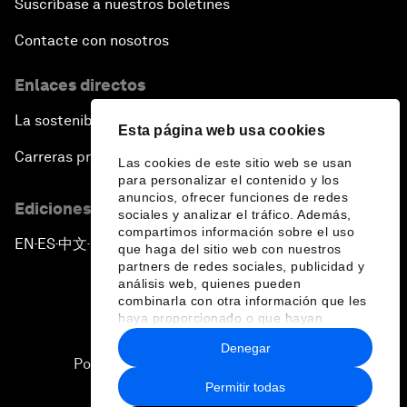
Suscríbase a nuestros boletines
Contacte con nosotros
Enlaces directos
La sostenibilidad en el Foro
Esta página web usa cookies
Carreras profesionales
Las cookies de este sitio web se usan
para personalizar el contenido y los
anuncios, ofrecer funciones de redes
Ediciones en otros idiomas
sociales y analizar el tráfico. Además,
compartimos información sobre el uso
EN
ES
中文
日本語
▪
▪
▪
que haga del sitio web con nuestros
partners de redes sociales, publicidad y
análisis web, quienes pueden
combinarla con otra información que les
haya proporcionado o que hayan
recopilado a partir del uso que haya
Denegar
hecho de sus servicios.
Política de privacidad y normas de uso
Permitir todas
Sitemap