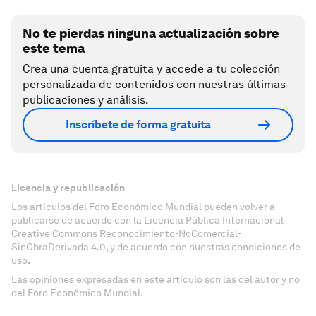
No te pierdas ninguna actualización sobre
este tema
Crea una cuenta gratuita y accede a tu colección
personalizada de contenidos con nuestras últimas
publicaciones y análisis.
Inscríbete de forma gratuita
Licencia y republicación
Los artículos del Foro Económico Mundial pueden volver a
publicarse de acuerdo con la Licencia Pública Internacional
Creative Commons Reconocimiento-NoComercial-
SinObraDerivada 4.0, y de acuerdo con nuestras condiciones de
uso.
Las opiniones expresadas en este artículo son las del autor y no
del Foro Económico Mundial.