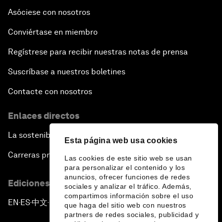
Asóciese con nosotros
Conviértase en miembro
Regístrese para recibir nuestras notas de prensa
Suscríbase a nuestros boletines
Contacte con nosotros
Enlaces directos
La sostenibilidad en el Foro
Esta página web usa cookies
Carreras profesionales
Las cookies de este sitio web se usan
para personalizar el contenido y los
anuncios, ofrecer funciones de redes
Ediciones en otros idiomas
sociales y analizar el tráfico. Además,
compartimos información sobre el uso
EN
ES
中文
日本語
▪
▪
▪
que haga del sitio web con nuestros
partners de redes sociales, publicidad y