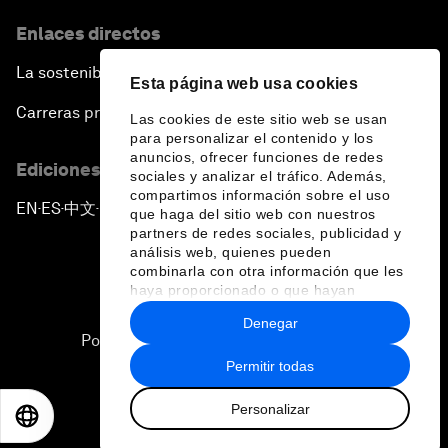
Enlaces directos
La sostenibilidad en el Foro
Esta página web usa cookies
Carreras profesionales
Las cookies de este sitio web se usan
para personalizar el contenido y los
anuncios, ofrecer funciones de redes
Ediciones en otros idiomas
sociales y analizar el tráfico. Además,
compartimos información sobre el uso
EN
ES
中文
日本語
▪
▪
▪
que haga del sitio web con nuestros
partners de redes sociales, publicidad y
análisis web, quienes pueden
combinarla con otra información que les
haya proporcionado o que hayan
recopilado a partir del uso que haya
Denegar
hecho de sus servicios.
Política de privacidad y normas de uso
Permitir todas
Sitemap
Personalizar
©
2026
Foro Económico Mundial
EN
ES
中文
日本語