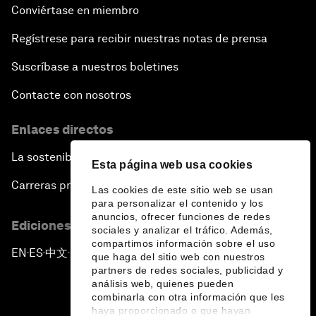
Conviértase en miembro
Regístrese para recibir nuestras notas de prensa
Suscríbase a nuestros boletines
Contacte con nosotros
Enlaces directos
La sostenibilidad en el Foro
Esta página web usa cookies
Carreras profesionales
Las cookies de este sitio web se usan
para personalizar el contenido y los
anuncios, ofrecer funciones de redes
Ediciones en otros idiomas
sociales y analizar el tráfico. Además,
compartimos información sobre el uso
EN
ES
中文
日本語
▪
▪
▪
que haga del sitio web con nuestros
partners de redes sociales, publicidad y
análisis web, quienes pueden
combinarla con otra información que les
haya proporcionado o que hayan