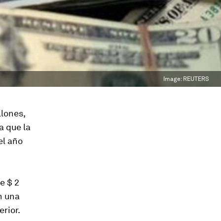
Image:
REUTERS
lones,
a que la
el año
e $ 2
n una
erior.