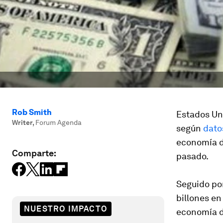
Rob Smith
Estados Un
Writer
,
Forum Agenda
según
dato
economía de
Comparte:
pasado.
Seguido por
billones en
NUESTRO IMPACTO
economía de