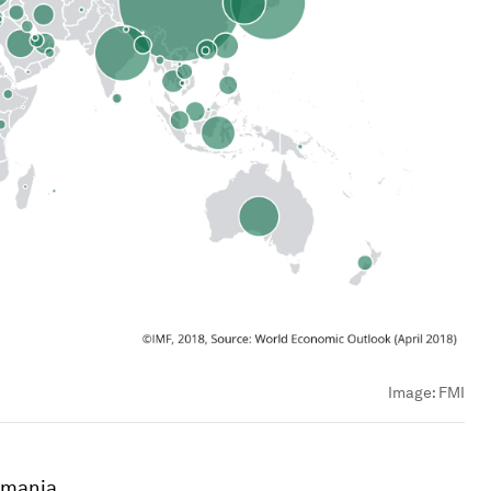
Image:
FMI
lemania