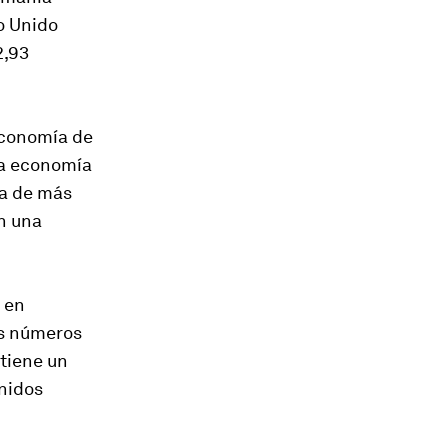
no Unido
2,93
 economía de
una economía
ía de más
n una
 en
os números
 tiene un
Unidos