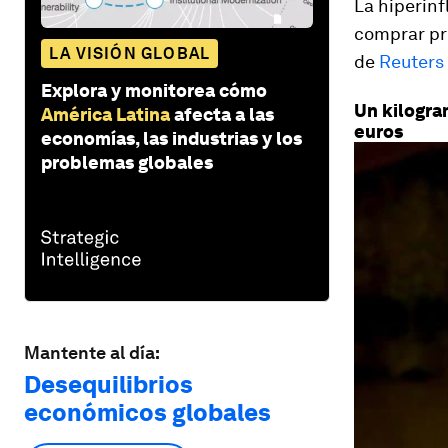
La hiperinf
comprar pr
LA VISIÓN GLOBAL
de
Reuters
Explora y monitorea cómo
Un kilogra
América Latina
afecta a las
euros
economías, las industrias y los
problemas globales
Mantente al día:
Desequilibrios
económicos globales