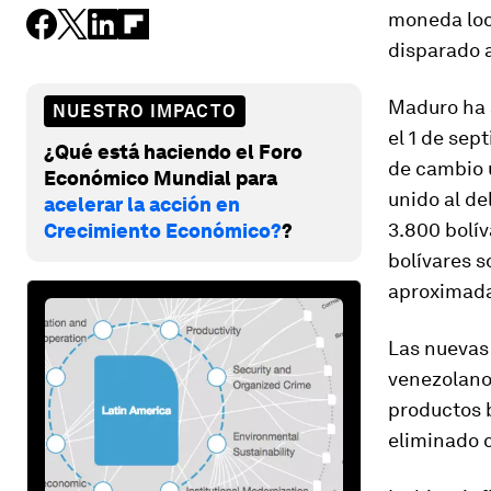
moneda loca
disparado a
Maduro ha 
NUESTRO IMPACTO
el 1 de se
¿Qué está haciendo el Foro
de cambio ú
Económico Mundial para
unido al de
acelerar la acción en
3.800 bolív
Crecimiento Económico?
?
bolívares 
aproximada
Las nuevas
venezolanos
productos b
eliminado c