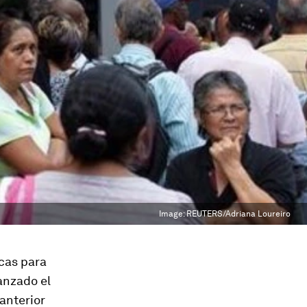
Image:
REUTERS/Adriana Loureiro
cas para
anzado el
anterior