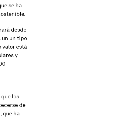
que se ha
sostenible.
rará desde
s un
un tipo
 valor está
ólares y
800
que los
stecerse de
, que
ha