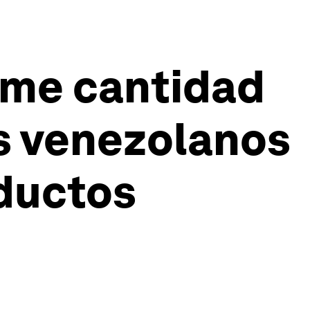
orme cantidad
os venezolanos
ductos