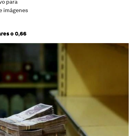
vo para
de imágenes
res o 0,66