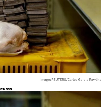
Image:
REUTERS/Carlos Garcia Rawlins
 euros