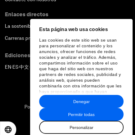
Enlaces directos
La sostenibilidad en el Foro
Esta página web usa cookies
Carreras profesionales
Las cookies de este sitio web se usan
para personalizar el contenido y los
anuncios, ofrecer funciones de redes
Ediciones en otros idiomas
sociales y analizar el tráfico. Además,
compartimos información sobre el uso
EN
ES
中文
日本語
▪
▪
▪
que haga del sitio web con nuestros
partners de redes sociales, publicidad y
análisis web, quienes pueden
combinarla con otra información que les
haya proporcionado o que hayan
recopilado a partir del uso que haya
Denegar
hecho de sus servicios.
Política de privacidad y normas de uso
Permitir todas
Sitemap
Personalizar
©
2026
Foro Económico Mundial
EN
ES
中文
日本語