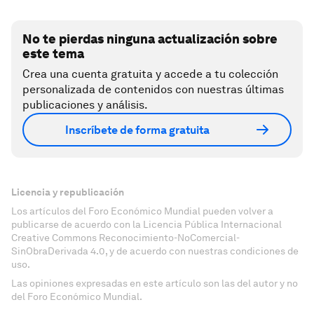
No te pierdas ninguna actualización sobre
este tema
Crea una cuenta gratuita y accede a tu colección
personalizada de contenidos con nuestras últimas
publicaciones y análisis.
Inscríbete de forma gratuita
Licencia y republicación
Los artículos del Foro Económico Mundial pueden volver a
publicarse de acuerdo con la Licencia Pública Internacional
Creative Commons Reconocimiento-NoComercial-
SinObraDerivada 4.0, y de acuerdo con nuestras condiciones de
uso.
Las opiniones expresadas en este artículo son las del autor y no
del Foro Económico Mundial.