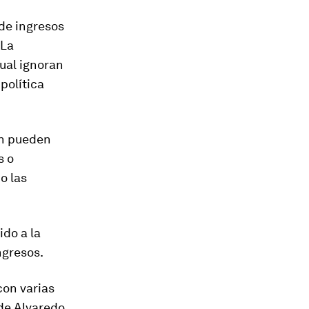
 de ingresos
 La
ual ignoran
política
ión pueden
s o
o las
do a la
ngresos.
con varias
de Alvaredo