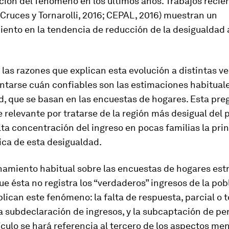
ión del fenómeno en los últimos años. Trabajos recie
 Cruces y Tornarolli, 2016; CEPAL, 2016) muestran un
ento en la tendencia de reducción de la desigualdad a
 las razones que explican esta evolución a distintas v
ntarse cuán confiables son las estimaciones habitual
, que se basan en las encuestas de hogares. Esta pre
elevante por tratarse de la región más desigual del 
alta concentración del ingreso en pocas familias la pri
ica de esta desigualdad.
amiento habitual sobre las encuestas de hogares estr
e ésta no registra los “verdaderos” ingresos de la pob
lican este fenómeno: la falta de respuesta, parcial o to
a subdeclaración de ingresos, y la subcaptación de pe
ículo se hará referencia al tercero de los aspectos me