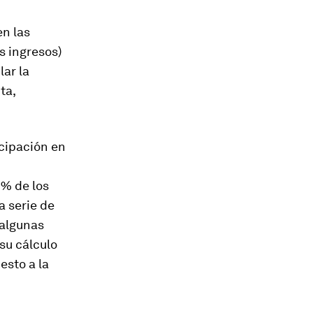
en las
s ingresos)
lar la
ta,
icipación en
1% de los
a serie de
 algunas
su cálculo
esto a la