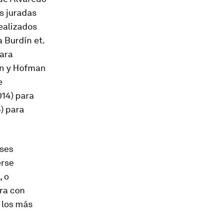
s juradas
realizados
 Burdín et.
para
man y Hofman
e
014) para
6) para
íses
erse
, o
ara con
 los más