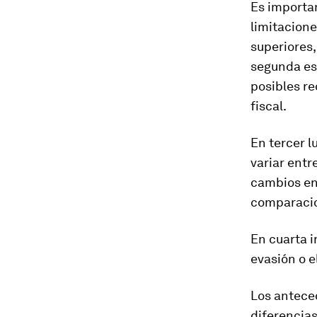
Es importa
limitacione
superiores,
segunda es
posibles re
fiscal.
En tercer l
variar entr
cambios en 
comparaci
En cuarta i
evasión o e
Los anteced
diferencia