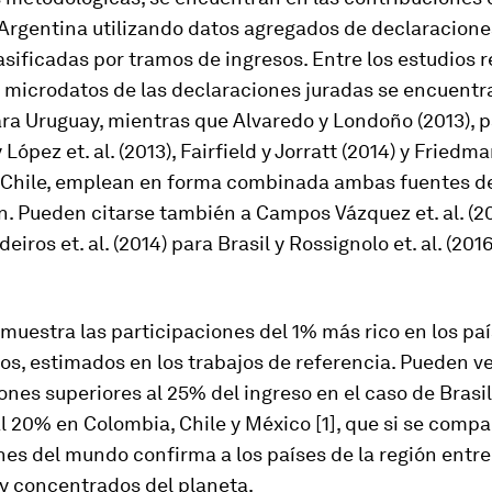
 Argentina utilizando datos agregados de declaracione
lasificadas por tramos de ingresos. Entre los estudios 
microdatos de las declaraciones juradas se encuentra
para Uruguay, mientras que Alvaredo y Londoño (2013), 
 López et. al. (2013), Fairfield y Jorratt (2014) y Fried
a Chile, emplean en forma combinada ambas fuentes d
. Pueden citarse también a Campos Vázquez et. al. (2
iros et. al. (2014) para Brasil y Rossignolo et. al. (201
1 muestra las participaciones del 1% más rico en los pa
s, estimados en los trabajos de referencia. Pueden v
ones superiores al 25% del ingreso en el caso de Brasil
l 20% en Colombia, Chile y México [1], que si se comp
nes del mundo confirma a los países de la región entre
 y concentrados del planeta.