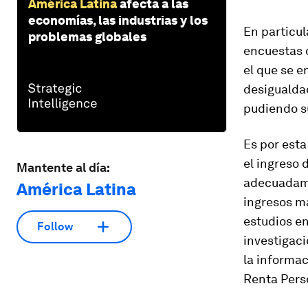
América Latina
afecta a las
economías, las industrias y los
En particul
problemas globales
encuestas d
el que se e
desigualdad
pudiendo s
Es por esta
el ingreso 
Mantente al día:
adecuadamen
América Latina
ingresos má
estudios en
Follow
investigaci
la informac
Renta Pers