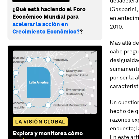
desacelerac
¿Qué está haciendo el Foro
(Gasparini,
Económico Mundial para
enlentecimi
acelerar la acción en
2010.
Crecimiento Económico?
?
Más allá de
cabe pregu
desigualdad
sumamente r
por ser la 
característ
Un cuestion
hecho de qu
razones exp
LA VISIÓN GLOBAL
encuesta; l
Explora y monitorea cómo
En este art