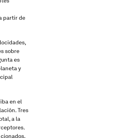
ntes
 partir de
elocidades,
es sobre
gunta es
planeta y
ncipal
iba en el
lación. Tres
tal, a la
rceptores.
ncionados.