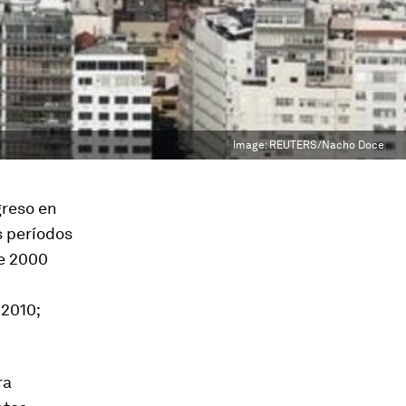
Image:
REUTERS/Nacho Doce
greso en
s períodos
de 2000
 2010;
ra