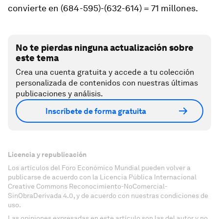
convierte en (684-595)-(632-614) = 71 millones.
No te pierdas ninguna actualización sobre
este tema
Crea una cuenta gratuita y accede a tu colección
personalizada de contenidos con nuestras últimas
publicaciones y análisis.
Inscríbete de forma gratuita
Licencia y republicación
Los artículos del Foro Económico Mundial pueden volver a
publicarse de acuerdo con la Licencia Pública Internacional
Creative Commons Reconocimiento-NoComercial-
SinObraDerivada 4.0, y de acuerdo con nuestras condiciones de
uso.
Las opiniones expresadas en este artículo son las del autor y no