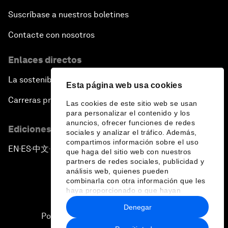
Suscríbase a nuestros boletines
Contacte con nosotros
Enlaces directos
La sostenibilidad en el Foro
Esta página web usa cookies
Carreras profesionales
Las cookies de este sitio web se usan
para personalizar el contenido y los
anuncios, ofrecer funciones de redes
Ediciones en otros idiomas
sociales y analizar el tráfico. Además,
compartimos información sobre el uso
EN
ES
中文
日本語
▪
▪
▪
que haga del sitio web con nuestros
partners de redes sociales, publicidad y
análisis web, quienes pueden
combinarla con otra información que les
haya proporcionado o que hayan
recopilado a partir del uso que haya
Denegar
hecho de sus servicios.
Política de privacidad y normas de uso