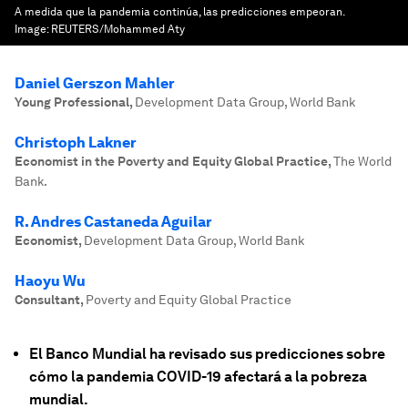
A medida que la pandemia continúa, las predicciones empeoran.
Image:
REUTERS/Mohammed Aty
Daniel Gerszon Mahler
Young Professional
,
Development Data Group, World Bank
Christoph Lakner
Economist in the Poverty and Equity Global Practice
,
The World
Bank.
R. Andres Castaneda Aguilar
Economist
,
Development Data Group, World Bank
Haoyu Wu
Consultant
,
Poverty and Equity Global Practice
El Banco Mundial ha revisado sus predicciones sobre
cómo la pandemia COVID-19 afectará a la pobreza
mundial.