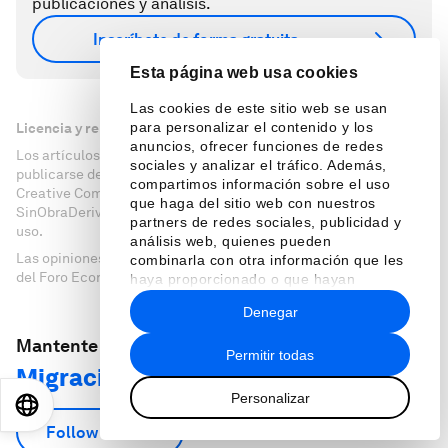
publicaciones y análisis.
Inscríbete de forma gratuita
Esta página web usa cookies
Las cookies de este sitio web se usan
para personalizar el contenido y los
Licencia y republicación
anuncios, ofrecer funciones de redes
Los artículos del Foro Económico Mundial pueden volver a
sociales y analizar el tráfico. Además,
publicarse de acuerdo con la Licencia Pública Internacional
compartimos información sobre el uso
Creative Commons Reconocimiento-NoComercial-
que haga del sitio web con nuestros
SinObraDerivada 4.0, y de acuerdo con nuestras condiciones de
partners de redes sociales, publicidad y
uso.
análisis web, quienes pueden
Las opiniones expresadas en este artículo son las del autor y no
combinarla con otra información que les
del Foro Económico Mundial.
haya proporcionado o que hayan
recopilado a partir del uso que haya
Denegar
hecho de sus servicios.
Mantente al día:
Permitir todas
Migración
Personalizar
EN
ES
中文
日本語
Follow