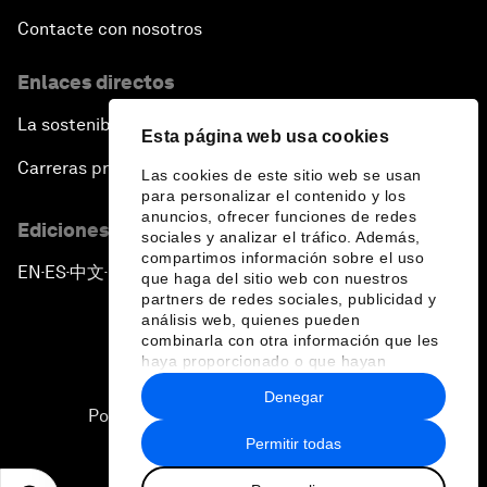
Contacte con nosotros
Enlaces directos
La sostenibilidad en el Foro
Esta página web usa cookies
Carreras profesionales
Las cookies de este sitio web se usan
para personalizar el contenido y los
anuncios, ofrecer funciones de redes
Ediciones en otros idiomas
sociales y analizar el tráfico. Además,
compartimos información sobre el uso
EN
ES
中文
日本語
▪
▪
▪
que haga del sitio web con nuestros
partners de redes sociales, publicidad y
análisis web, quienes pueden
combinarla con otra información que les
haya proporcionado o que hayan
recopilado a partir del uso que haya
Denegar
hecho de sus servicios.
Política de privacidad y normas de uso
Permitir todas
Sitemap