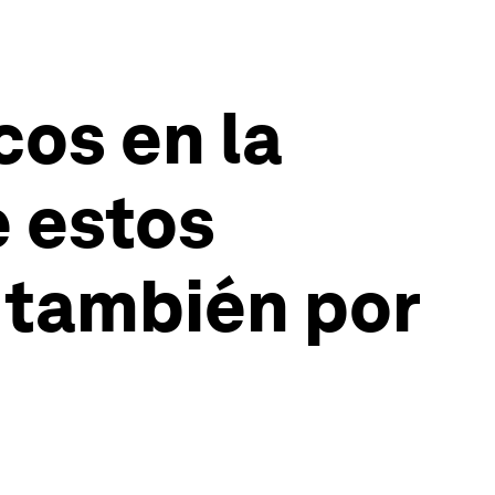
cos en la
e estos
 también por