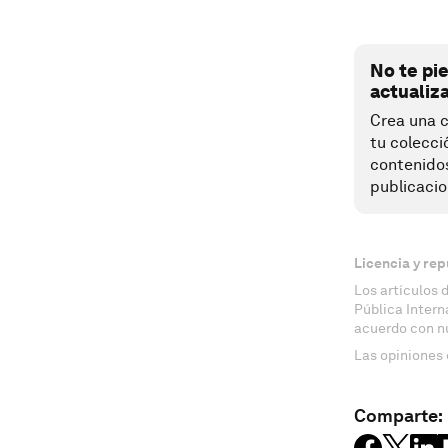
No te pi
actualiz
Crea una c
tu colecci
contenido
publicacio
Licencia y rep
Los artículos 
Pública Inter
acuerdo con n
Las opiniones 
Comparte: