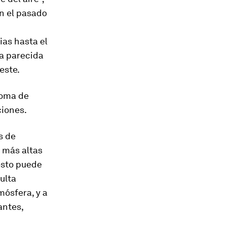
n el pasado
ias hasta el
ma parecida
este.
goma de
ciones.
s de
 más altas
esto puede
ulta
mósfera, y a
antes,