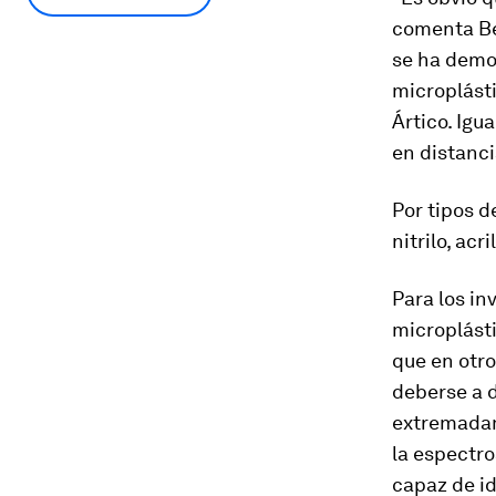
comenta Be
se ha demo
microplásti
Ártico. Igu
en distanci
Por tipos d
nitrilo, ac
Para los in
microplást
que en otro
deberse a d
extremadame
la espectro
capaz de id