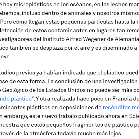
 hay microplásticos en los océanos, en los lechos mari
ebemos, incluso dentro de animales y nosotros mismos
Pero cómo llegan estas pequeñas partículas hasta la n
 detección de estos contaminantes en lugares tan rem
vestigadores del Instituto Alfred Wegener de Alemania
tico también se desplaza por el aire y es diseminado a 
ieve.
udios previos ya habían indicado que el plástico pued
se de esta forma. La conclusión de una investigación
io Geológico de los Estados Unidos no puede ser más c
endo plástico"
. Y otra realizada hace poco en Francia d
aminantes plásticos en deposiciones de
recónditas m
in embargo, este nuevo trabajo publicado ahora en
Sci
uestra que estos pequeños fragmentos de plástico p
través de la atmósfera todavía mucho más lejos.