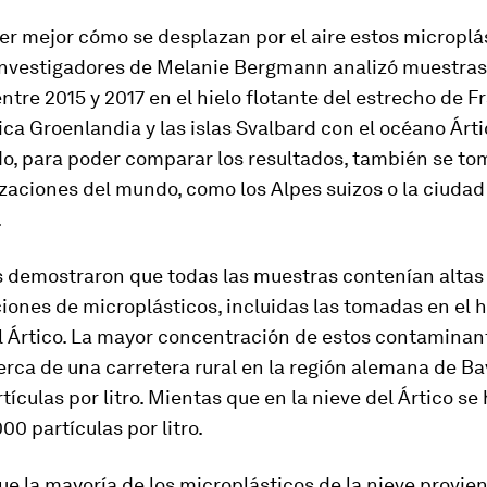
r mejor cómo se desplazan por el aire estos microplás
investigadores de Melanie Bergmann analizó muestras
ntre 2015 y 2017 en el hielo flotante del estrecho de F
a Groenlandia y las islas Svalbard con el océano Árti
, para poder comparar los resultados, también se to
izaciones del mundo, como los Alpes suizos o la ciuda
.
is demostraron que todas las muestras contenían altas
ones de microplásticos, incluidas las tomadas en el h
l Ártico. La mayor concentración de estos contaminan
rca de una carretera rural en la región alemana de Ba
tículas por litro. Mientas que en la nieve del Ártico se
00 partículas por litro.
ue la mayoría de los microplásticos de la nieve proviene