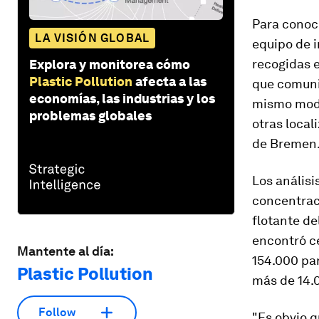
Para conoce
LA VISIÓN GLOBAL
equipo de 
recogidas e
Explora y monitorea cómo
Plastic Pollution
afecta a las
que comunic
economías, las industrias y los
mismo modo
problemas globales
otras local
de Bremen
Los anális
concentraci
flotante de
encontró ce
Mantente al día:
154.000 par
Plastic Pollution
más de 14.0
Follow
"Es obvio q