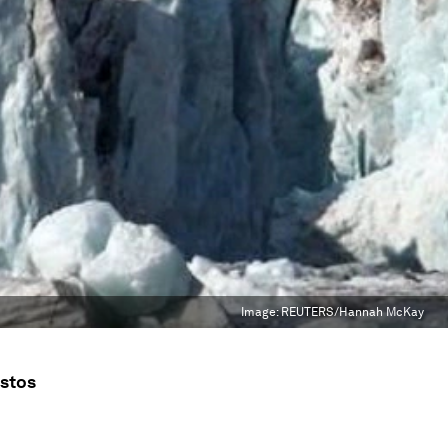
Image:
REUTERS/Hannah McKay
estos