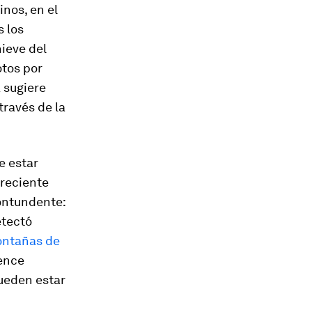
nos, en el
 los
ieve del
otos por
 sugiere
través de la
e estar
 reciente
ontundente:
etectó
ontañas de
ence
ueden estar