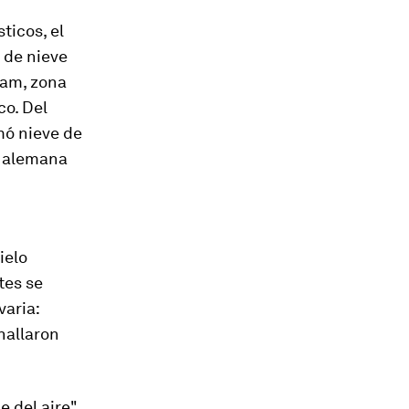
ticos, el
 de nieve
ram, zona
co. Del
mó nieve de
d alemana
ielo
tes se
varia:
 hallaron
 del aire",