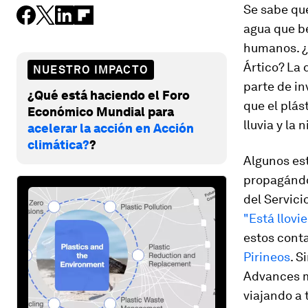
Se sabe que
agua que b
humanos. ¿
Ártico? La
NUESTRO IMPACTO
parte de in
¿Qué está haciendo el Foro
que el plás
Económico Mundial para
lluvia y la n
acelerar la acción en Acción
climática?
?
Algunos est
propagándo
del Servic
"Está llovi
estos cont
Pirineos
. S
Advances
m
viajando a 