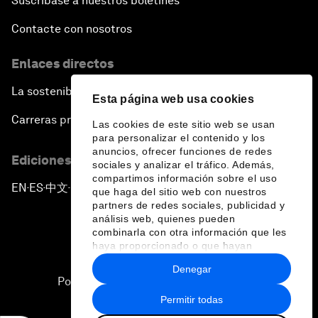
Suscríbase a nuestros boletines
Contacte con nosotros
Enlaces directos
La sostenibilidad en el Foro
Esta página web usa cookies
Carreras profesionales
Las cookies de este sitio web se usan
para personalizar el contenido y los
anuncios, ofrecer funciones de redes
Ediciones en otros idiomas
sociales y analizar el tráfico. Además,
compartimos información sobre el uso
EN
ES
中文
日本語
▪
▪
▪
que haga del sitio web con nuestros
partners de redes sociales, publicidad y
análisis web, quienes pueden
combinarla con otra información que les
haya proporcionado o que hayan
recopilado a partir del uso que haya
Denegar
hecho de sus servicios.
Política de privacidad y normas de uso
Permitir todas
Sitemap