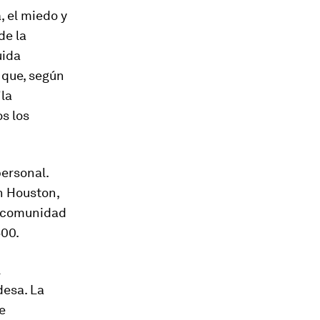
 el miedo y
de la
uida
 que, según
"la
os los
personal.
n Houston,
la comunidad
500.
l
desa. La
e