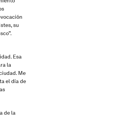
imiento
os
revocación
stes, su
sco”.
idad. Esa
ra la
 ciudad. Me
a el día de
las
a de la