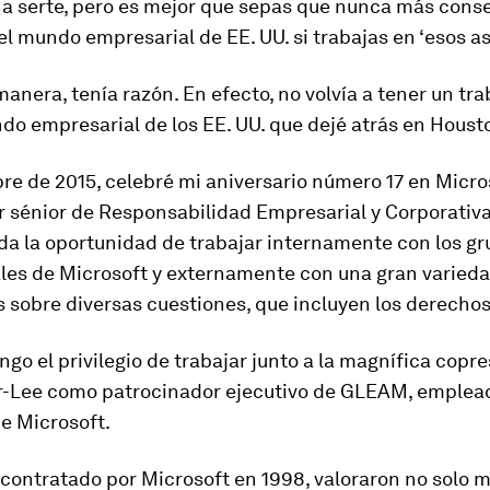
na serte, pero es mejor que sepas que nunca más cons
l mundo empresarial de EE. UU. si trabajas en ‘esos as
anera, tenía razón. En efecto, no volvía a tener un tra
o empresarial de los EE. UU. que dejé atrás en Houst
re de 2015, celebré mi aniversario número 17 en Micro
r sénior de Responsabilidad Empresarial y Corporativa
da la oportunidad de trabajar internamente con los g
les de Microsoft y externamente con una gran varieda
s sobre diversas cuestiones, que incluyen los derech
go el privilegio de trabajar junto a la magnífica copre
r-Lee como patrocinador ejecutivo de GLEAM, emplead
e Microsoft.
contratado por Microsoft en 1998, valoraron no solo m