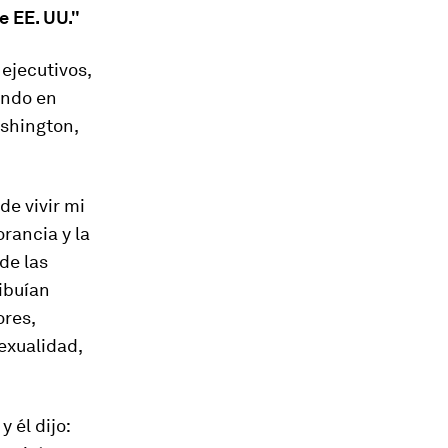
e EE. UU."
ejecutivos,
ando en
shington,
de vivir mi
rancia y la
de las
ibuían
ores,
exualidad,
 él dijo: