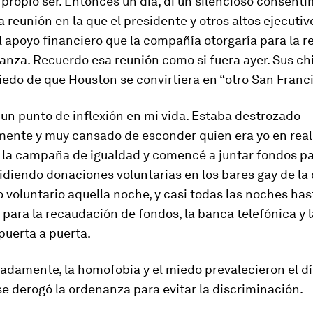
 propio ser. Entonces un día, di un silencioso consent
 reunión en la que el presidente y otros altos ejecutiv
l apoyo financiero que la compañía otorgaría para la 
anza. Recuerdo esa reunión como si fuera ayer. Sus chi
iedo de que Houston se convirtiera en “otro San Franci
 un punto de inflexión en mi vida. Estaba destrozado
ente y muy cansado de esconder quien era yo en real
 la campaña de igualdad y comencé a juntar fondos pa
diendo donaciones voluntarias en los bares gay de la
 voluntario aquella noche, y casi todas las noches hast
, para la recaudación de fondos, la banca telefónica y 
uerta a puerta.
damente, la homofobia y el miedo prevalecieron el dí
se derogó la ordenanza para evitar la discriminación.