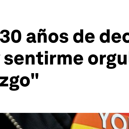
"30 años de de
sentirme orgul
azgo"