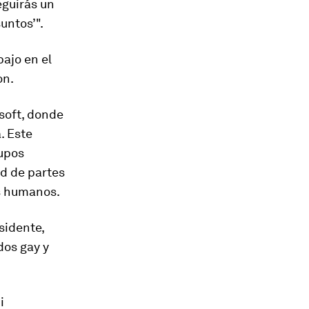
eguirás un
untos’".
bajo en el
on.
soft, donde
. Este
rupos
d de partes
os humanos.
sidente,
os gay y
i