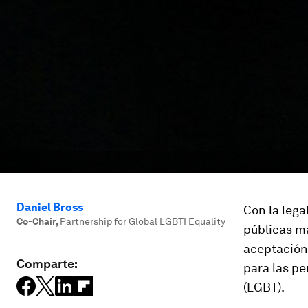
Daniel Bross
Con la lega
Co-Chair
,
Partnership for Global LGBTI Equality
públicas má
aceptación 
Comparte:
para las pe
(LGBT).