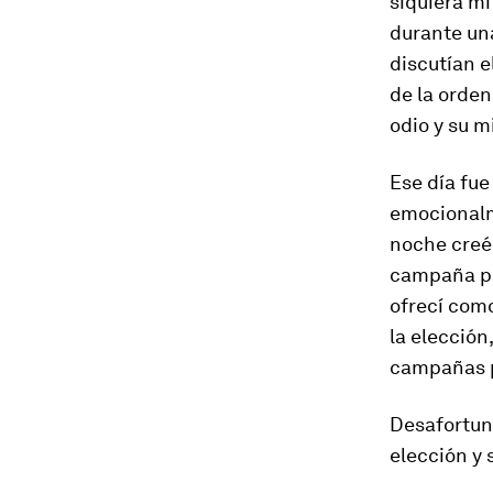
siquiera mi
durante una
discutían e
de la orden
odio y su m
Ese día fue
emocionalm
noche creé
campaña pi
ofrecí como
la elección
campañas p
Desafortuna
elección y 