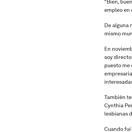
"Bien, bue
empleo en e
De alguna m
mismo mund
En noviemb
soy directo
puesto me 
empresaria
interesada
También ten
Cynthia Pe
lesbianas d
Cuando fui 