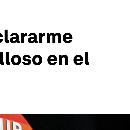
clararme
loso en el