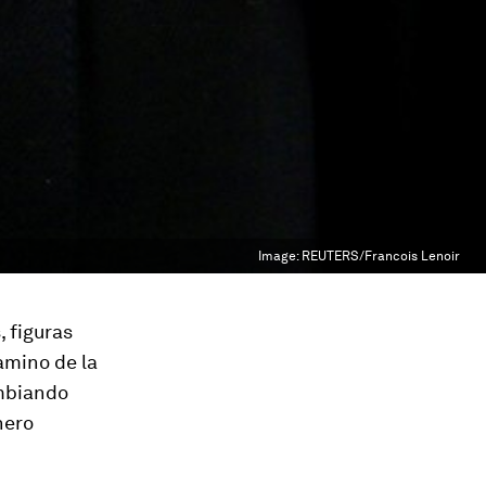
Image:
REUTERS/Francois Lenoir
 figuras
amino de la
ambiando
nero