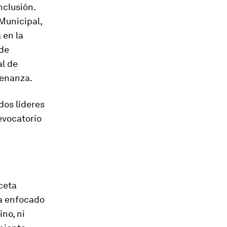
nclusión.
Municipal,
 en la
 de
al de
denanza.
dos líderes
evocatorio
eceta
ba enfocado
no, ni