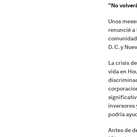
"No volverá
Unos meses 
renuncié a 
comunidade
D. C. y Nue
La crisis d
vida en Hou
discrimina
corporacio
significat
inversores
podría ayud
Antes de de