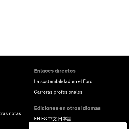
Enlaces directos
La sostenibilidad en el Foro
Carreras profesionales
Ediciones en otros idiomas
tras notas
EN
ES
中文
日本語
▪
▪
▪