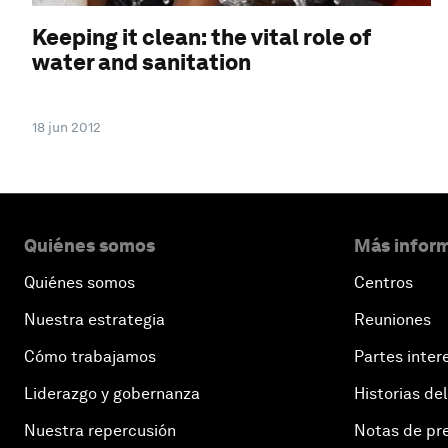
Keeping it clean: the vital role of
water and sanitation
18 jun 2012
Quiénes somos
Más inform
Quiénes somos
Centros
Nuestra estrategia
Reuniones
Cómo trabajamos
Partes inter
Liderazgo y gobernanza
Historias del
Nuestra repercusión
Notas de pr