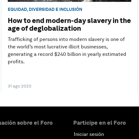
EQUIDAD, DIVERSIDAD E INCLUSIÓN
How to end modern-day slavery in the
age of deglobalization
Trafficking of persons into modern slavery is one of
the world’s most lucrative illicit businesses,
generating a record $240 billion in yearly estimated
profits.
31 ago 2023
ación sobre el Foro
Participe en el Foro
Iniciar sesión