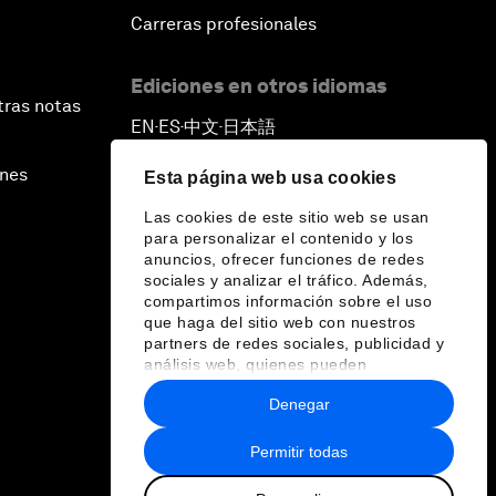
Carreras profesionales
Ediciones en otros idiomas
tras notas
EN
ES
中文
日本語
▪
▪
▪
ines
Esta página web usa cookies
Las cookies de este sitio web se usan
para personalizar el contenido y los
anuncios, ofrecer funciones de redes
sociales y analizar el tráfico. Además,
compartimos información sobre el uso
que haga del sitio web con nuestros
partners de redes sociales, publicidad y
análisis web, quienes pueden
combinarla con otra información que les
Denegar
haya proporcionado o que hayan
recopilado a partir del uso que haya
hecho de sus servicios.
Permitir todas