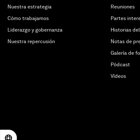
Nuestra estrategia
Reuniones
Cómo trabajamos
Partes inter
Liderazgo y gobernanza
Historias del
Nuestra repercusión
Notas de pr
Galería de f
Pódcast
Vídeos
EN
ES
中文
日本語